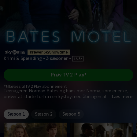
Kræver SkyShowtime
Krimi & Spænding
•
3 sæsoner
•
Prøv TV 2 Play*
*tilkøbes til TV 2 Play abonnement
Teenageren Norman Bates og hans mor Norma, som er enke,
prøver at starte forfra i en kystby med åbningen af
...
Læs mere
Sæson 1
Sæson 2
Sæson 5