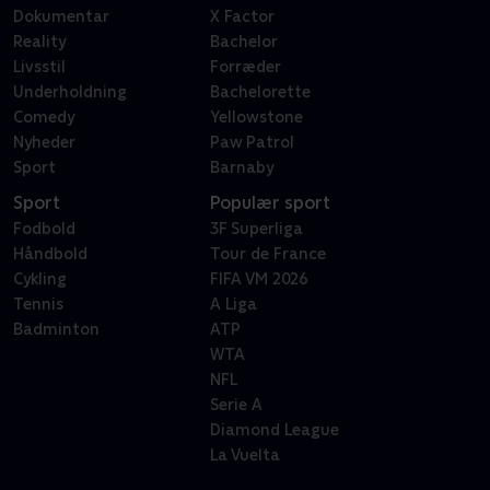
Dokumentar
X Factor
Reality
Bachelor
Livsstil
Forræder
Underholdning
Bachelorette
Comedy
Yellowstone
Nyheder
Paw Patrol
Sport
Barnaby
Sport
Populær sport
Fodbold
3F Superliga
Håndbold
Tour de France
Cykling
FIFA VM 2026
Tennis
A Liga
Badminton
ATP
WTA
NFL
Serie A
Diamond League
La Vuelta