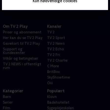
Kun nødvendige cookies
åbningen af deres nye motel.
Om TV 2 Play
Kanaler
Priser og abonnement
TV 2
Her kan du se TV 2 Play
TV 2 Sport
Gavekort til TV 2 Play
TV 2 News
Support og
TV 2 Echo
Kundecenter
TV 2 Fri
Vilkår og betingelser
TV 2 Charlie
TV 2 NEWS i offentligt
C More
rum
BritBox
SkyShowtime
Oiii
Kategorier
Populært
Børn
Klovn
Serier
Badehotellet
Film
Sygeplejeskolen