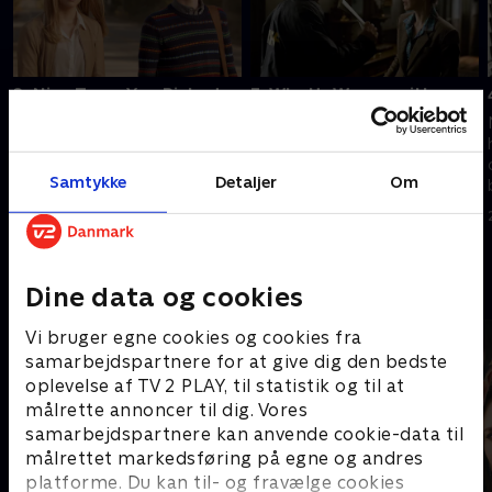
2. Nice Town You Picked,
3. What's Wrong with
Norma...
Norman
Dylan begynder at skabe
Dylan begynder sit nye arbejde,
problemer, og Bates-familien
og Emma og Norman gør en
Samtykke
Detaljer
Om
bliver draget ind i
chokerende opdagelse.
hemmeligheder omkring White
20. september 2022 • 41 min
Pine Bay.
20. september 2022 • 41 min
Andre så også
Dine data og cookies
Vi bruger egne cookies og cookies fra
samarbejdspartnere for at give dig den bedste
oplevelse af TV 2 PLAY, til statistik og til at
målrette annoncer til dig. Vores
samarbejdspartnere kan anvende cookie-data til
målrettet markedsføring på egne og andres
platforme. Du kan til- og fravælge cookies