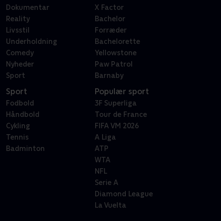
Dokumentar
X Factor
Reality
Bachelor
Livsstil
Forræder
Underholdning
Bachelorette
Comedy
Yellowstone
Nyheder
Paw Patrol
Sport
Barnaby
Sport
Populær sport
Fodbold
3F Superliga
Håndbold
Tour de France
Cykling
FIFA VM 2026
Tennis
A Liga
Badminton
ATP
WTA
NFL
Serie A
Diamond League
La Vuelta