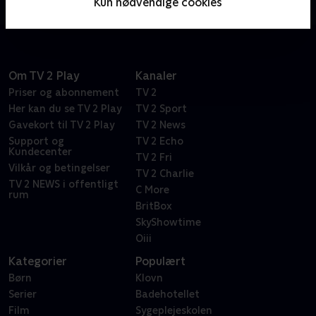
Kun nødvendige cookies
åbningen af deres nye motel.
Om TV 2 Play
Kanaler
Priser og abonnement
TV 2
Her kan du se TV 2 Play
TV 2 Sport
Gavekort til TV 2 Play
TV 2 News
Support og
TV 2 Echo
Kundecenter
TV 2 Fri
Vilkår og betingelser
TV 2 Charlie
TV 2 NEWS i offentligt
C More
rum
BritBox
SkyShowtime
Oiii
Kategorier
Populært
Børn
Klovn
Serier
Badehotellet
Film
Sygeplejeskolen