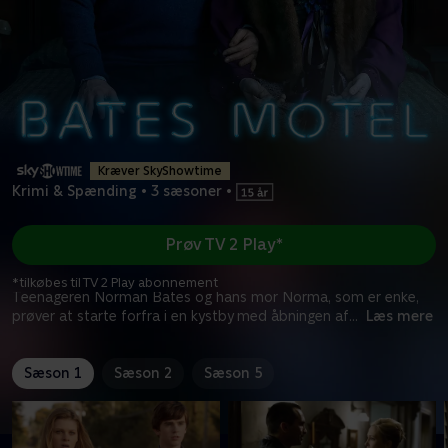
Kræver SkyShowtime
Krimi & Spænding
•
3 sæsoner
•
Prøv TV 2 Play*
*tilkøbes til TV 2 Play abonnement
Teenageren Norman Bates og hans mor Norma, som er enke,
prøver at starte forfra i en kystby med åbningen af
...
Læs mere
Sæson 1
Sæson 2
Sæson 5