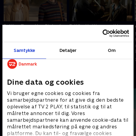
2. Nice Town You Picked,
3. What's Wrong with
Norma...
Norman
Dylan begynder at skabe
Dylan begynder sit nye arbejde,
problemer, og Bates-familien
og Emma og Norman gør en
Samtykke
Detaljer
Om
bliver draget ind i
chokerende opdagelse.
hemmeligheder omkring White
20. september 2022 • 41 min
Pine Bay.
20. september 2022 • 41 min
Andre så også
Dine data og cookies
Vi bruger egne cookies og cookies fra
samarbejdspartnere for at give dig den bedste
oplevelse af TV 2 PLAY, til statistik og til at
målrette annoncer til dig. Vores
samarbejdspartnere kan anvende cookie-data til
målrettet markedsføring på egne og andres
platforme. Du kan til- og fravælge cookies