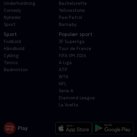
Underholdning
Bachelorette
Comedy
Yellowstone
Nyheder
Paw Patrol
Sport
Barnaby
Sport
Populær sport
Fodbold
3F Superliga
Håndbold
Tour de France
Cykling
FIFA VM 2026
Tennis
A Liga
Badminton
ATP
WTA
NFL
Serie A
Diamond League
La Vuelta