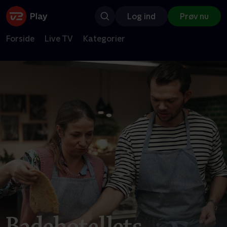
Log ind
Prøv nu
Forside
Live TV
Kategorier