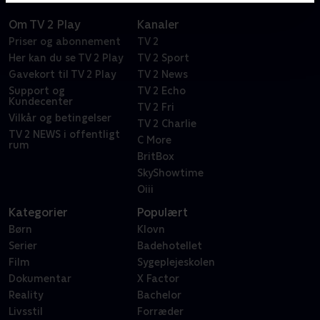
Om TV 2 Play
Kanaler
Priser og abonnement
TV 2
Her kan du se TV 2 Play
TV 2 Sport
Gavekort til TV 2 Play
TV 2 News
Support og
TV 2 Echo
Kundecenter
TV 2 Fri
Vilkår og betingelser
TV 2 Charlie
TV 2 NEWS i offentligt
C More
rum
BritBox
SkyShowtime
Oiii
Kategorier
Populært
Børn
Klovn
Serier
Badehotellet
Film
Sygeplejeskolen
Dokumentar
X Factor
Reality
Bachelor
Livsstil
Forræder