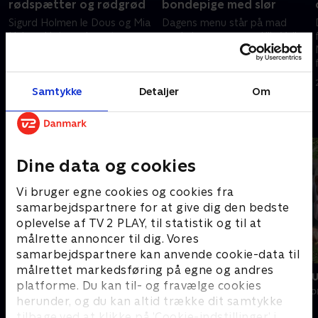
rødspætter og rødgrød
bondepige med slør
Sigurd Holmen le Dous og Mia
Dagens menu står på mad
Helene Højgaard gæster
med sjove navne, og Ulla Vejby
kokkeskolen, hvor de bliver
og Merete Mærkedahl har de
udfordret med hotellets
to nye køkkenhjælpere, Kamille
ikoniske åbningsmenu: stegte
Wenneberg og Hannah Gass
6. maj 2024 • 28 min
13. maj 2024 • 29 min
rødspætter og rødgrød.
Sibbesen, med.
Samtykke
Detaljer
Om
Andre så også
Dine data og cookies
Vi bruger egne cookies og cookies fra
samarbejdspartnere for at give dig den bedste
oplevelse af TV 2 PLAY, til statistik og til at
målrette annoncer til dig. Vores
samarbejdspartnere kan anvende cookie-data til
målrettet markedsføring på egne og andres
Sæt pris på Danmark - julespecial
I den søde ju
platforme. Du kan til- og fravælge cookies
Livsstil • 6 sæsoner
Livsstil • 4 sæs
herunder, og du kan altid trække dit samtykke
tilbage ved at klikke på ’Cookie-indstillinger’ i