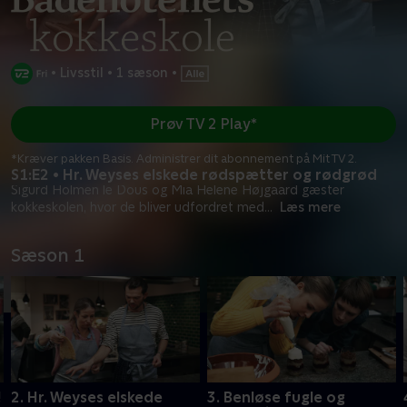
•
Livsstil
•
1 sæson
•
Prøv TV 2 Play*
*Kræver pakken Basis. Administrer dit abonnement på Mit TV 2.
S1:E2 • Hr. Weyses elskede rødspætter og rødgrød
Sigurd Holmen le Dous og Mia Helene Højgaard gæster
kokkeskolen, hvor de bliver udfordret med
...
Læs mere
Sæson 1
!
2. Hr. Weyses elskede
3. Benløse fugle og