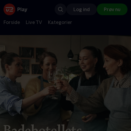
Log ind
Prøv nu
Forside
Live TV
Kategorier