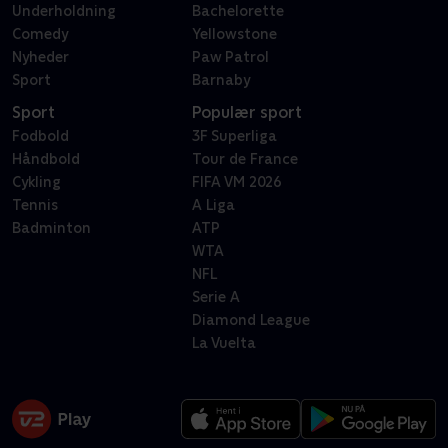
Underholdning
Bachelorette
Comedy
Yellowstone
Nyheder
Paw Patrol
Sport
Barnaby
Sport
Populær sport
Fodbold
3F Superliga
Håndbold
Tour de France
Cykling
FIFA VM 2026
Tennis
A Liga
Badminton
ATP
WTA
NFL
Serie A
Diamond League
La Vuelta