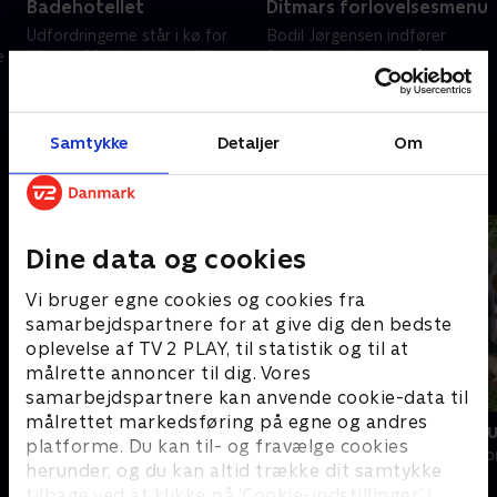
Badehotellet
Ditmars forlovelsesmenu
e
Udfordringerne står i kø for
Bodil Jørgensen indfører
e
Merete Mærkedahl og Ulla
formiddagshvidvin på
Vejby, når dagens kødløse
kokkeskolen og øser af sin
menu er blomkål med
store madkundskab til
en
hollandaise og pocheret æg.
kollegerne Amalie Dollerup,
27. maj 2024 • 29 min
3. juni 2024 • 29 min
Hvorfor bliver sovsen til
Merete Mærkedahl og Ulla
Samtykke
Detaljer
Om
røræg?
Vejby.
Andre så også
Dine data og cookies
Vi bruger egne cookies og cookies fra
samarbejdspartnere for at give dig den bedste
oplevelse af TV 2 PLAY, til statistik og til at
målrette annoncer til dig. Vores
samarbejdspartnere kan anvende cookie-data til
målrettet markedsføring på egne og andres
Sæt pris på Danmark - julespecial
I den søde ju
platforme. Du kan til- og fravælge cookies
Livsstil • 6 sæsoner
Livsstil • 4 sæs
herunder, og du kan altid trække dit samtykke
tilbage ved at klikke på ’Cookie-indstillinger’ i