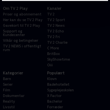
Om TV 2 Play
Kanaler
Priser og abonnement
TV 2
Her kan du se TV 2 Play
TV 2 Sport
Gavekort til TV 2 Play
TV 2 News
Support og
TV 2 Echo
Kundecenter
TV 2 Fri
Vilkår og betingelser
TV 2 Charlie
TV 2 NEWS i offentligt
C More
rum
BritBox
SkyShowtime
Oiii
Kategorier
Populært
Børn
Klovn
Serier
Badehotellet
Film
Sygeplejeskolen
Dokumentar
X Factor
Reality
Bachelor
Livsstil
Forræder