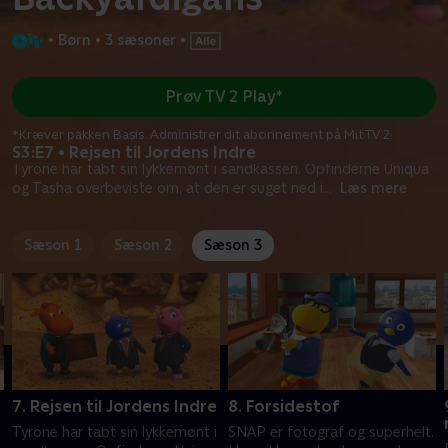
•
Børn
•
3 sæsoner
•
Prøv TV 2 Play*
*Kræver pakken Basis. Administrer dit abonnement på Mit TV 2.
S3:E7 • Rejsen til Jordens Indre
Tyrone har tabt sin lykkemønt i sandkassen. Opfinderne Uniqua
og Tasha overbeviste om, at den er suget ned i
...
Læs mere
Sæson 1
Sæson 2
Sæson 3
7. Rejsen til Jordens Indre
8. Forsidestof
Tyrone har tabt sin lykkemønt i
SNAP er fotograf og superhelt.