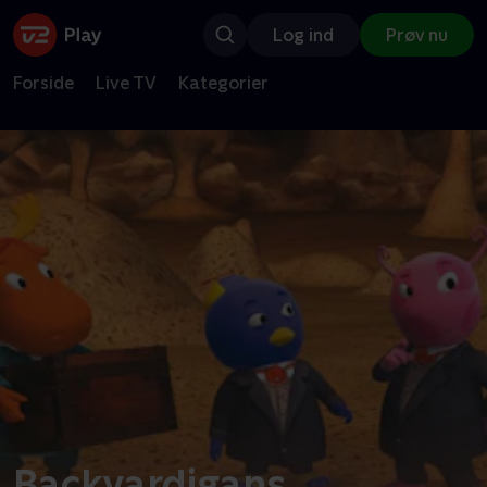
Log ind
Prøv nu
Forside
Live TV
Kategorier
Backyardigans