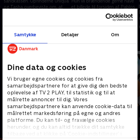
sandkassen. Opfinderne Uniqua
Hun vil brændende gerne have
r
og Tasha overbeviste om, at
et billede til forsiden af Pablos
den er suget ned i jordens
avis, men der opstår pludselig
?
indre. Vil Tyrone få sin
tumult i byen og SNAP må
6. februar 2021 • 23 min
6. februar 2021 • 23 min
lykkemønt tilbage?
træde til!
Samtykke
Detaljer
Om
Andre så også
Dine data og cookies
Vi bruger egne cookies og cookies fra
samarbejdspartnere for at give dig den bedste
oplevelse af TV 2 PLAY, til statistik og til at
målrette annoncer til dig. Vores
samarbejdspartnere kan anvende cookie-data til
Brandmand Sam
Bing
målrettet markedsføring på egne og andres
Børneserier • 1 sæsoner
Børneserier • 4
platforme. Du kan til- og fravælge cookies
herunder, og du kan altid trække dit samtykke
tilbage ved at klikke på ’Cookie-indstillinger’ i