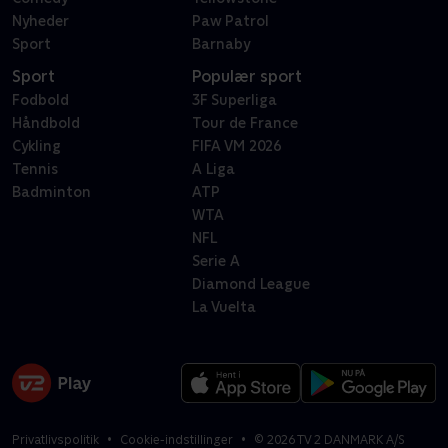
Nyheder
Paw Patrol
Sport
Barnaby
Sport
Populær sport
Fodbold
3F Superliga
Håndbold
Tour de France
Cykling
FIFA VM 2026
Tennis
A Liga
Badminton
ATP
WTA
NFL
Serie A
Diamond League
La Vuelta
Privatlivspolitik
Cookie-indstillinger
©
2026
TV 2 DANMARK A/S