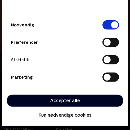
bunden af siden. Læs mere om hvordan TV 2
behandler dine oplysninger i
TV 2s privatlivspolitik
.
Samtykkevalg
Nødvendig
Præferencer
Statistik
Marketing
Om Backyardigans
En halv times animations-show, hvor vi synger og
danser sammen med fem venner, der bringer
eventyret ind i deres egen baghave.
Acceptér alle
Kun nødvendige cookies
Om TV 2 Play
Kanaler