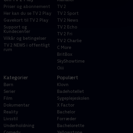
Priser og abonnement
TV 2
Her kan du se TV 2 Play
TV 2 Sport
Gavekort til TV 2 Play
TV 2 News
Support og
TV 2 Echo
Kundecenter
TV 2 Fri
Vilkår og betingelser
TV 2 Charlie
TV 2 NEWS i offentligt
C More
rum
BritBox
SkyShowtime
Oiii
Kategorier
Populært
Børn
Klovn
Serier
Badehotellet
Film
Sygeplejeskolen
Dokumentar
X Factor
Reality
Bachelor
Livsstil
Forræder
Underholdning
Bachelorette
Comedy
Yellowstone