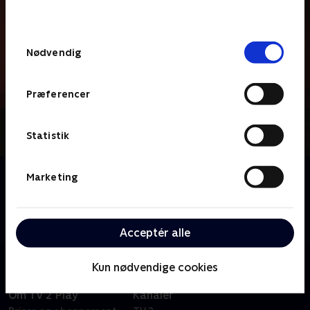
behandler dine oplysninger i
TV 2s privatlivspolitik
.
Samtykkevalg
Nødvendig
Præferencer
Statistik
Om Backyardigans
Marketing
En halv times animations-show, hvor vi synger og
danser sammen med fem venner, der bringer
eventyret ind i deres egen baghave.
Acceptér alle
Kun nødvendige cookies
Om TV 2 Play
Kanaler