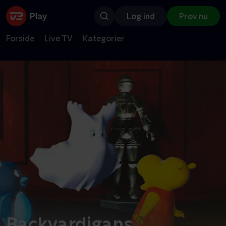
Log ind
Prøv nu
Forside
Live TV
Kategorier
Backyardigans