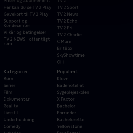
Priser og abonnement
TV 2
Her kan du se TV 2 Play
TV 2 Sport
Gavekort til TV 2 Play
TV 2 News
Support og
TV 2 Echo
Kundecenter
TV 2 Fri
Vilkår og betingelser
TV 2 Charlie
TV 2 NEWS i offentligt
C More
rum
BritBox
SkyShowtime
Oiii
Kategorier
Populært
Børn
Klovn
Serier
Badehotellet
Film
Sygeplejeskolen
Dokumentar
X Factor
Reality
Bachelor
Livsstil
Forræder
Underholdning
Bachelorette
Comedy
Yellowstone