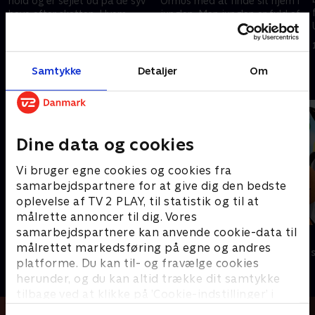
hold og er sejlet ud på de syv
Ormus med at finde sit hjem i
have efter skatten. Hvem
junglen. Men junglen er fuld af
finder den først? Og hvem går
farer - fuldfører de deres
15. maj 2014 • 23 min
15. maj 2014 • 23 min
planken ud?
mission?
Samtykke
Detaljer
Om
Andre så også
Dine data og cookies
Vi bruger egne cookies og cookies fra
samarbejdspartnere for at give dig den bedste
oplevelse af TV 2 PLAY, til statistik og til at
målrette annoncer til dig. Vores
samarbejdspartnere kan anvende cookie-data til
Brandmand Sam
Bing
målrettet markedsføring på egne og andres
Børneserier • 1 sæsoner
Børneserier • 4
platforme. Du kan til- og fravælge cookies
herunder, og du kan altid trække dit samtykke
tilbage ved at klikke på ’Cookie-indstillinger’ i
bunden af siden. Læs mere om hvordan TV 2