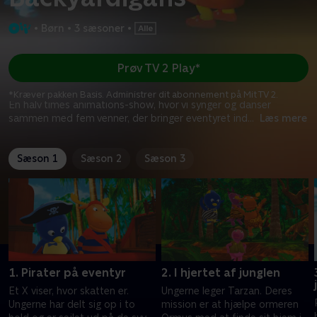
•
Børn
•
3 sæsoner
•
Prøv TV 2 Play*
*Kræver pakken Basis. Administrer dit abonnement på Mit TV 2.
En halv times animations-show, hvor vi synger og danser
sammen med fem venner, der bringer eventyret ind
...
Læs mere
Sæson 1
Sæson 2
Sæson 3
1. Pirater på eventyr
2. I hjertet af junglen
Et X viser, hvor skatten er.
Ungerne leger Tarzan. Deres
Ungerne har delt sig op i to
mission er at hjælpe ormeren