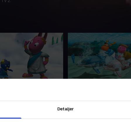
 TV 2.
pen på det olympiske
13. Det store delfinræs
Tyrone er den bedste delfinr
ogen Tyrone og
undervandsbyen Atlantis. Un
ten Pablo sender TV fra
hans staldpige, men hun ud
Detaljer
 Grækenland, men da det
ham i delfinridning. Hvem v
at regne, må de tigge og
store delfinræs?
6. februar 2021 • 23 min
vejrguden på
 2021 • 23 min