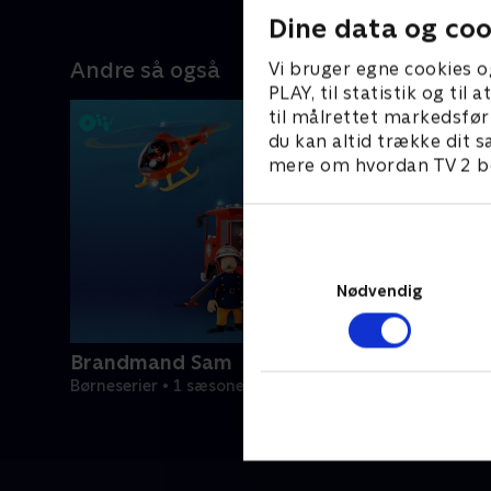
Olympusb
Dine data og coo
Andre så også
Vi bruger egne cookies o
PLAY, til statistik og ti
til målrettet markedsfør
du kan altid trække dit s
mere om hvordan TV 2 be
Nødvendig
Brandmand Sam
Børneserier • 1 sæsoner