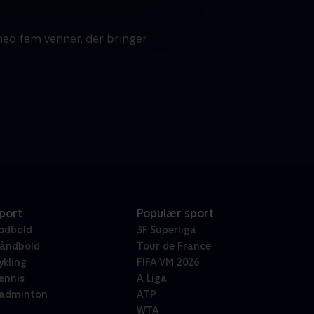
ed fem venner, der bringer
port
Populær sport
odbold
3F Superliga
åndbold
Tour de France
ykling
FIFA VM 2026
ennis
A Liga
adminton
ATP
WTA