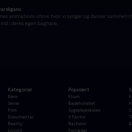
ardigans
imes animations-show, hvor vi synger og danser sammen m
 ind i deres egen baghave.
Kategorier
Populært
S
Børn
Klovn
F
Serier
Badehotellet
H
Film
Sygeplejeskolen
C
Dokumentar
X Factor
T
Reality
Bachelor
B
Livsstil
Forræder