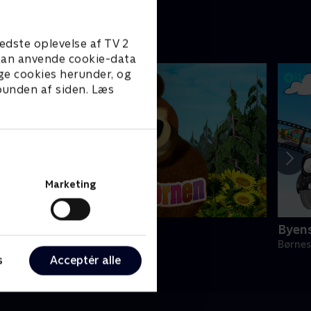
edste oplevelse af TV 2
e kan anvende cookie-data
ge cookies herunder, og
 bunden af siden. Læs
Marketing
asha og bjørnen
Byens
ørneserier • 3 sæsoner
Børnes
s
Acceptér alle