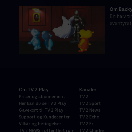
Om Backy
En halv t
eventyret
Om TV 2 Play
Kanaler
Priser og abonnement
TV 2
Her kan du se TV 2 Play
TV 2 Sport
Gavekort til TV 2 Play
TV 2 News
Support og Kundecenter
TV 2 Echo
Vilkår og betingelser
TV 2 Fri
TV 2 NEWS i offentligt rum
TV 2 Charlie