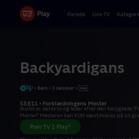
Forside
Live TV
Kategori
Backyardigans
•
Børn
•
3 sæsoner
•
S3:E11 • Forklædningens Mester
Austin er detektiv og leder efter den berygtede 
Mester". Mesteren kan KUN identificeres på sit gri
Prøv TV 2 Play*