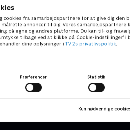
jerget!
kies
g cookies fra samarbejdspartnere for at give dig den b
l at målrette annoncer til dig. Vores samarbejdspartner
ing på egne og andres platforme. Du kan til- og fravæl
amtykke tilbage ved at klikke på ’Cookie-indstillinger’ i
handler dine oplysninger i
TV 2s privatlivspolitik
.
Samtykkevalg
Præferencer
Statistik
Laban - Det lille spøgelse
M
Børneserier • 1 sæsoner
B
Kun nødvendige cookie