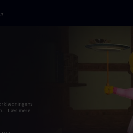
er
"Forklædningens
n.
...
Læs mere