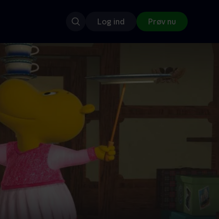
Log ind
Prøv nu