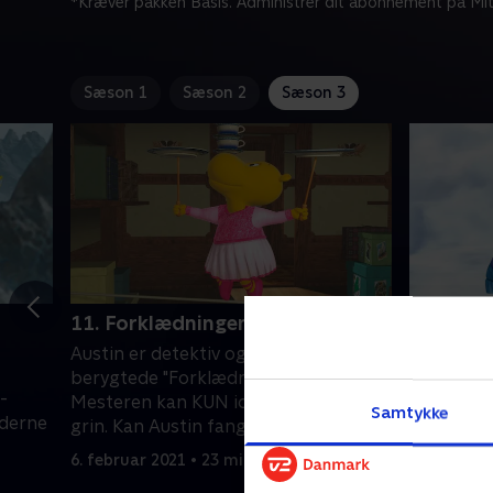
*Kræver pakken Basis. Administrer dit abonnement på Mit
Sæson 1
Sæson 2
Sæson 3
11. Forklædningens Mester
12. Kam
bjerg
Austin er detektiv og leder efter den
Meteorol
berygtede "Forklædningens Mester".
-
sportsvær
Mesteren kan KUN identificeres på sit
Samtykke
dderne
oldtidens
grin. Kan Austin fange
begynder 
Forklædningens Mester?
6. februar 2021 • 23 min
bede til 
6. februar