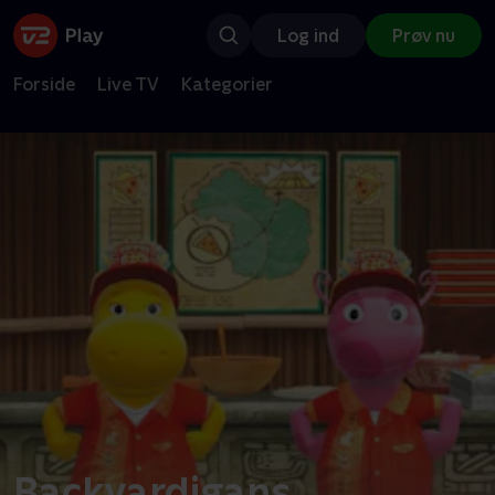
Log ind
Prøv nu
Forside
Live TV
Kategorier
Backyardigans