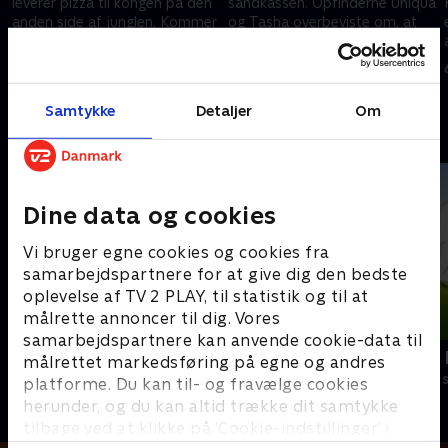
leverer pizza til kongen på den
sandkassen. Opfinderne Uniqua
anden side af junglen. Kommer
og Tasha overbeviste om, at
de sikkert forbi de mystiske
den er suget ned i jordens
jord-, vind, og vand-pyramider?
indre. Vil Tyrone få sin
6. februar 2021 • 23 min
6. februar 2021 • 23 min
n
lykkemønt tilbage?
Samtykke
Detaljer
Om
Andre så også
Dine data og cookies
Vi bruger egne cookies og cookies fra
samarbejdspartnere for at give dig den bedste
oplevelse af TV 2 PLAY, til statistik og til at
målrette annoncer til dig. Vores
samarbejdspartnere kan anvende cookie-data til
Brandmand Sam
Laban - Det l
målrettet markedsføring på egne og andres
Børneserier • 1 sæsoner
Børneserier • 1
platforme. Du kan til- og fravælge cookies
herunder, og du kan altid trække dit samtykke
tilbage ved at klikke på ’Cookie-indstillinger’ i