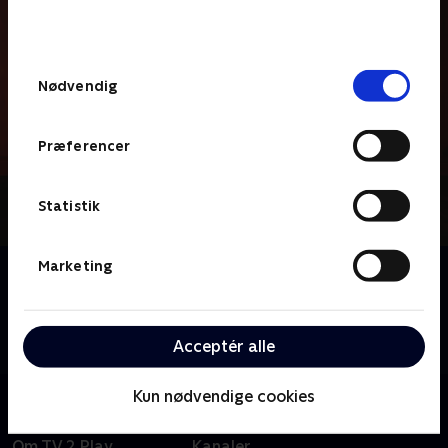
bunden af siden. Læs mere om hvordan TV 2
behandler dine oplysninger i
TV 2s privatlivspolitik
.
Samtykkevalg
Nødvendig
Præferencer
Statistik
Marketing
Om Backyardigans
En halv times animations-show, hvor vi synger og
danser sammen med fem venner, der bringer
eventyret ind i deres egen baghave.
Acceptér alle
Kun nødvendige cookies
Om TV 2 Play
Kanaler