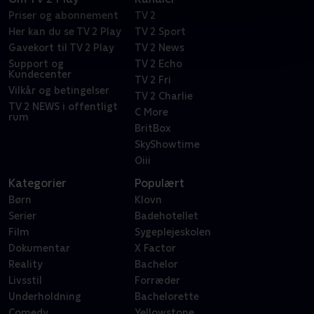
Priser og abonnement
TV 2
Her kan du se TV 2 Play
TV 2 Sport
Gavekort til TV 2 Play
TV 2 News
Support og
TV 2 Echo
Kundecenter
TV 2 Fri
Vilkår og betingelser
TV 2 Charlie
TV 2 NEWS i offentligt
C More
rum
BritBox
SkyShowtime
Oiii
Kategorier
Populært
Børn
Klovn
Serier
Badehotellet
Film
Sygeplejeskolen
Dokumentar
X Factor
Reality
Bachelor
Livsstil
Forræder
Underholdning
Bachelorette
Comedy
Yellowstone