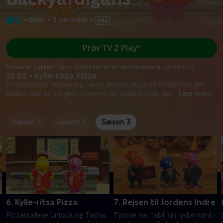
•
Børn
•
3 sæsoner
•
Prøv TV 2 Play*
*Kræver pakken Basis. Administrer dit abonnement på Mit TV 2.
S3:E6 • Kylle-ritsa Pizza
Pizzabudene Uniqua og Tasha leverer pizza til kongen på den
anden side af junglen. Kommer de sikkert forbi de
...
Læs mere
Sæson 1
Sæson 2
Sæson 3
6. Kylle-ritsa Pizza
7. Rejsen til Jordens Indre
Pizzabudene Uniqua og Tasha
Tyrone har tabt sin lykkemønt i