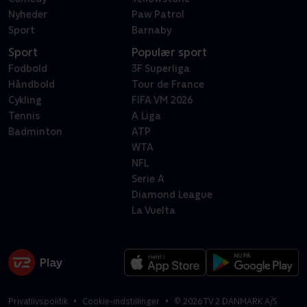
Nyheder
Paw Patrol
Sport
Barnaby
Sport
Populær sport
Fodbold
3F Superliga
Håndbold
Tour de France
Cykling
FIFA VM 2026
Tennis
A Liga
Badminton
ATP
WTA
NFL
Serie A
Diamond League
La Vuelta
Privatlivspolitik
Cookie-indstillinger
©
2026
TV 2 DANMARK A/S