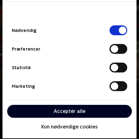
bunden af siden. Læs mere om hvordan TV 2
behandler dine oplysninger i
TV 2s privatlivspolitik
.
Samtykkevalg
Nødvendig
Præferencer
Statistik
Marketing
Om Bachelorette
Velkommen til Sicilien i Italien, hvor årets to
bachelorettes, Sofie og Mie, er klar til at finde
Acceptér alle
kærligheden.
Kun nødvendige cookies