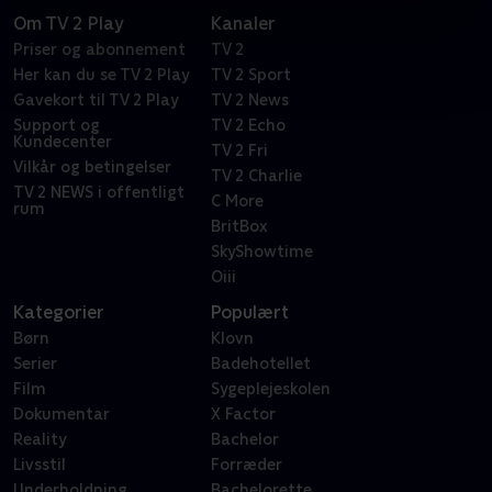
Om TV 2 Play
Kanaler
Priser og abonnement
TV 2
Her kan du se TV 2 Play
TV 2 Sport
Gavekort til TV 2 Play
TV 2 News
Support og
TV 2 Echo
Kundecenter
TV 2 Fri
Vilkår og betingelser
TV 2 Charlie
TV 2 NEWS i offentligt
C More
rum
BritBox
SkyShowtime
Oiii
Kategorier
Populært
Børn
Klovn
Serier
Badehotellet
Film
Sygeplejeskolen
Dokumentar
X Factor
Reality
Bachelor
Livsstil
Forræder
Underholdning
Bachelorette