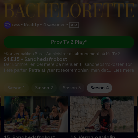
•
Reality
•
4 sæsoner
•
Prøv TV 2 Play*
*Kræver pakken Basis. Administrer dit abonnement på Mit TV 2.
S4:E15 • Sandhedsfrokost
Der kommer en del mere på menuen til sandhedsfrokosten for
flere parter. Petra aflyser roseceremonien, men det
...
Læs mere
Sæson 1
Sæson 2
Sæson 3
Sæson 4
15. Sandhedsfrokost
16. Vespa og violin