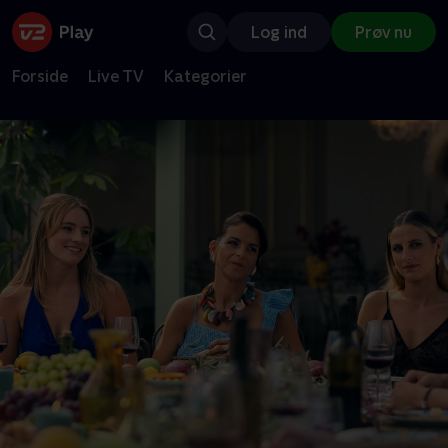
Log ind
Prøv nu
Forside
Live TV
Kategorier