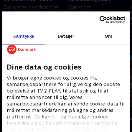
Der kommer en del mere på
Dagen efter
menuen til sandhedsfrokosten
sandhedsfrokosten tager Sofie
for flere parter. Petra aflyser
ud og cruiser. Motoren driller,
roseceremonien, men det er
men flirten kører som smurt!
ingen garanti for en nat mere
Mie frister sin date med en
21. maj 2026 • 34 min
26. maj 2026 • 35 min
på Sicilien.
intim privatforestilling.
Samtykke
Detaljer
Om
Andre så også
Dine data og cookies
Vi bruger egne cookies og cookies fra
samarbejdspartnere for at give dig den bedste
oplevelse af TV 2 PLAY, til statistik og til at
målrette annoncer til dig. Vores
samarbejdspartnere kan anvende cookie-data til
målrettet markedsføring på egne og andres
Landmand søger kærlighed
Bachelor
platforme. Du kan til- og fravælge cookies
Reality • 13 sæsoner
Reality • 3 sæso
herunder, og du kan altid trække dit samtykke
tilbage ved at klikke på ’Cookie-indstillinger’ i