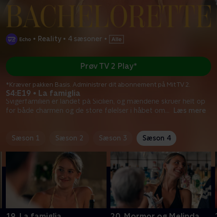
•
Reality
•
4 sæsoner
•
Prøv TV 2 Play*
*Kræver pakken Basis. Administrer dit abonnement på Mit TV 2.
S4:E19 • La famiglia
Svigerfamilien er landet på Sicilien, og mændene skruer helt op
for både charmen og de store følelser i håbet om
...
Læs mere
Sæson 1
Sæson 2
Sæson 3
Sæson 4
19. La famiglia
20. Mormor og Melinda