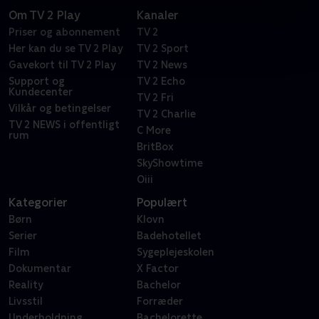
Om TV 2 Play
Kanaler
Priser og abonnement
TV 2
Her kan du se TV 2 Play
TV 2 Sport
Gavekort til TV 2 Play
TV 2 News
Support og
TV 2 Echo
Kundecenter
TV 2 Fri
Vilkår og betingelser
TV 2 Charlie
TV 2 NEWS i offentligt
C More
rum
BritBox
SkyShowtime
Oiii
Kategorier
Populært
Børn
Klovn
Serier
Badehotellet
Film
Sygeplejeskolen
Dokumentar
X Factor
Reality
Bachelor
Livsstil
Forræder
Underholdning
Bachelorette