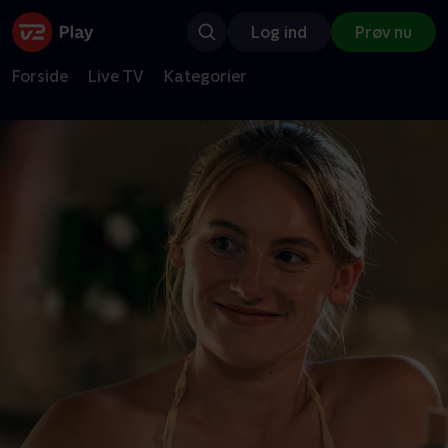
Log ind
Prøv nu
Forside
Live TV
Kategorier