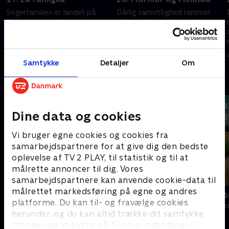
Svigerfamilien er landet på
Dårlig samvittighed rammer
Sicilien, og mændene skruer
villaen, da mændene indser,
helt op for både charmen og
hvem de står i vejen for.
de store følelser i håbet om at
Samtidig bliver der gået hårdt
sikre sig en eftertragtet
til den, når mormor og Melinda
2. juni 2026 • 38 min
3. juni 2026 • 29 min
belønning.
rister Mies date.
Samtykke
Detaljer
Om
Andre så også
Dine data og cookies
Vi bruger egne cookies og cookies fra
samarbejdspartnere for at give dig den bedste
oplevelse af TV 2 PLAY, til statistik og til at
målrette annoncer til dig. Vores
samarbejdspartnere kan anvende cookie-data til
målrettet markedsføring på egne og andres
Forræder
Landmand sø
platforme. Du kan til- og fravælge cookies
Reality • 4 sæsoner
Reality • 13 sæs
herunder, og du kan altid trække dit samtykke
tilbage ved at klikke på ’Cookie-indstillinger’ i