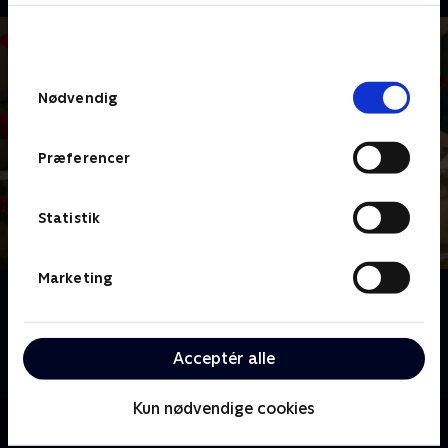
bunden af siden. Læs mere om hvordan TV 2
behandler dine oplysninger i
TV 2s privatlivspolitik
.
Samtykkevalg
Nødvendig
Præferencer
Statistik
Marketing
Om Bachelorette
Velkommen til Sicilien i Italien, hvor årets to
bachelorettes, Sofie og Mie, er klar til at finde
Acceptér alle
kærligheden.
Kun nødvendige cookies