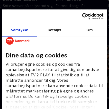
g
Sofie svæver på en lyserød sky,
Én rose tilbage. Et
indtil nervøsiteten rammer. Mie
altafgørende valg. Det
har arrangeret en tæt
sicilianske kærlighedseventyr
drømmedate, men hendes
kulminerer. Hvem tager Mie
bejler hjemsøges af tanker om
med hjem, og hvem må rejse
17. juni 2026 • 32 min
18. juni 2026 • 35 min
natten før.
alene hjem med et knust
Samtykke
Detaljer
Om
hjerte?
Andre så også
Dine data og cookies
Vi bruger egne cookies og cookies fra
samarbejdspartnere for at give dig den bedste
oplevelse af TV 2 PLAY, til statistik og til at
målrette annoncer til dig. Vores
samarbejdspartnere kan anvende cookie-data til
målrettet markedsføring på egne og andres
Landmand søger kærlighed
Forræder
platforme. Du kan til- og fravælge cookies
Reality • 13 sæsoner
Reality • 4 sæso
herunder, og du kan altid trække dit samtykke
tilbage ved at klikke på ’Cookie-indstillinger’ i