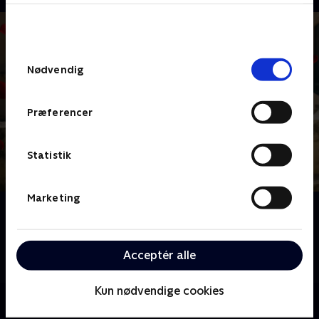
bunden af siden. Læs mere om hvordan TV 2
behandler dine oplysninger i
TV 2s privatlivspolitik
.
Samtykkevalg
Nødvendig
Præferencer
Statistik
Marketing
Om Bachelorette
Velkommen til Sicilien i Italien, hvor årets to
bachelorettes, Sofie og Mie, er klar til at finde
Acceptér alle
kærligheden.
Kun nødvendige cookies