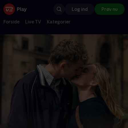
Log ind
Prøv nu
Forside
Live TV
Kategorier