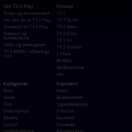
Om TV 2 Play
Kanaler
Priser og abonnement
TV 2
Her kan du se TV 2 Play
TV 2 Sport
Gavekort til TV 2 Play
TV 2 News
Support og
TV 2 Echo
Kundecenter
TV 2 Fri
Vilkår og betingelser
TV 2 Charlie
TV 2 NEWS i offentligt
C More
rum
BritBox
SkyShowtime
Oiii
Kategorier
Populært
Børn
Klovn
Serier
Badehotellet
Film
Sygeplejeskolen
Dokumentar
X Factor
Reality
Bachelor
Livsstil
Forræder
Underholdning
Bachelorette