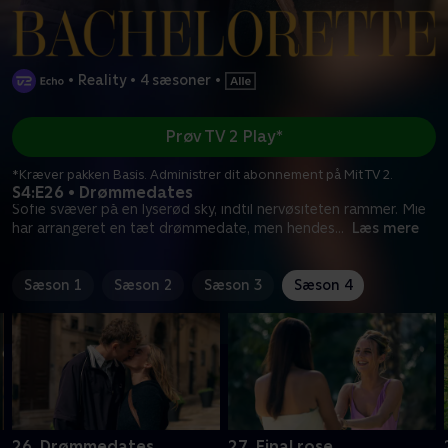
•
Reality
•
4 sæsoner
•
Prøv TV 2 Play*
*Kræver pakken Basis. Administrer dit abonnement på Mit TV 2.
S4:E26 • Drømmedates
Sofie svæver på en lyserød sky, indtil nervøsiteten rammer. Mie
har arrangeret en tæt drømmedate, men hendes
...
Læs mere
Sæson 1
Sæson 2
Sæson 3
Sæson 4
26. Drømmedates
27. Final rose