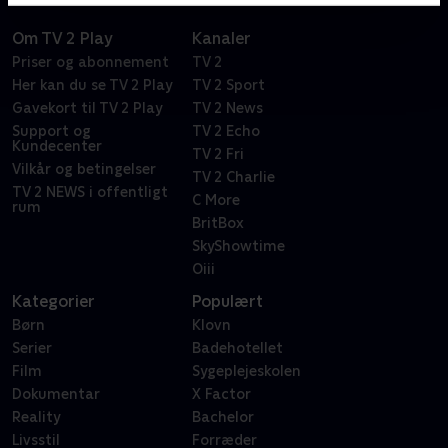
Om TV 2 Play
Kanaler
Priser og abonnement
TV 2
Her kan du se TV 2 Play
TV 2 Sport
Gavekort til TV 2 Play
TV 2 News
Support og
TV 2 Echo
Kundecenter
TV 2 Fri
Vilkår og betingelser
TV 2 Charlie
TV 2 NEWS i offentligt
C More
rum
BritBox
SkyShowtime
Oiii
Kategorier
Populært
Børn
Klovn
Serier
Badehotellet
Film
Sygeplejeskolen
Dokumentar
X Factor
Reality
Bachelor
Livsstil
Forræder