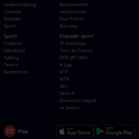
Underholdning
Bachelorette
Comedy
Yellowstone
Nyheder
Paw Patrol
Sport
Barnaby
Sport
Populær sport
Fodbold
3F Superliga
Håndbold
Tour de France
Cykling
FIFA VM 2026
Tennis
A Liga
Badminton
ATP
WTA
NFL
Serie A
Diamond League
La Vuelta