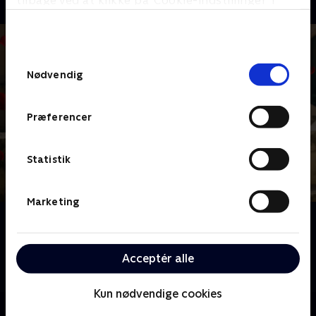
tilbage ved at klikke på ’Cookie-indstillinger’ i
bunden af siden. Læs mere om hvordan TV 2
behandler dine oplysninger i
TV 2s privatlivspolitik
.
Samtykkevalg
Nødvendig
Præferencer
Statistik
Marketing
Om Bachelorette
Velkommen til Sicilien i Italien, hvor årets to
bachelorettes, Sofie og Mie, er klar til at finde
Acceptér alle
kærligheden.
Kun nødvendige cookies