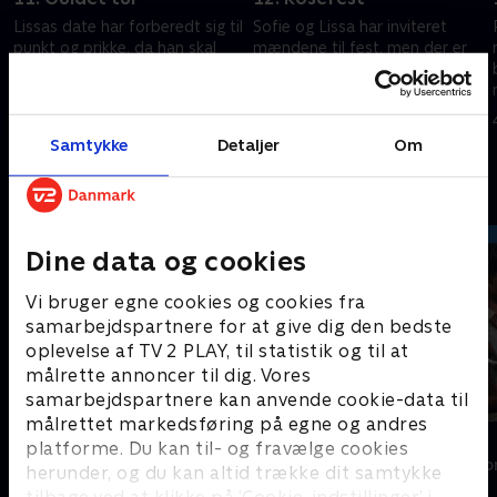
Lissas date har forberedt sig til
Sofie og Lissa har inviteret
punkt og prikke, da han skal
mændene til fest, men der er
være guide i byen Galle. Turen
ikke kun lagt op til dans og
ender med en romantisk
drinks. Til festen uddeler
frokost, hvor de to nærmer sig
kvinderne roser, og der er ikke
29. maj 2024 • 30 min
30. maj 2024 • 35 min
hinanden.
nok til alle.
Samtykke
Detaljer
Om
Andre så også
Dine data og cookies
Vi bruger egne cookies og cookies fra
samarbejdspartnere for at give dig den bedste
oplevelse af TV 2 PLAY, til statistik og til at
målrette annoncer til dig. Vores
samarbejdspartnere kan anvende cookie-data til
målrettet markedsføring på egne og andres
Landmand søger kærlighed
Bachelor
platforme. Du kan til- og fravælge cookies
Reality • 13 sæsoner
Reality • 3 sæso
herunder, og du kan altid trække dit samtykke