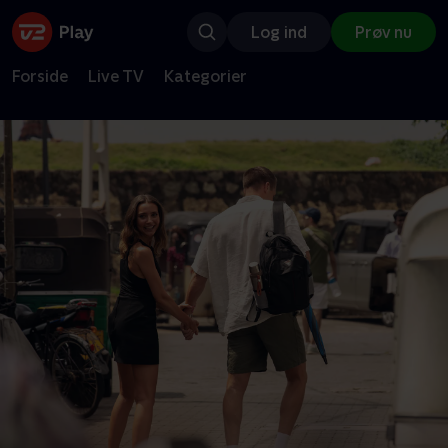
Log ind
Prøv nu
Forside
Live TV
Kategorier