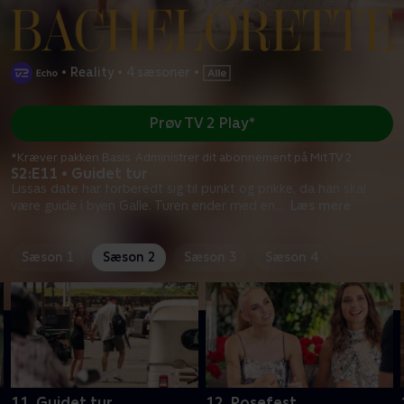
•
Reality
•
4 sæsoner
•
Prøv TV 2 Play*
*Kræver pakken Basis. Administrer dit abonnement på Mit TV 2.
S2:E11 • Guidet tur
Lissas date har forberedt sig til punkt og prikke, da han skal
være guide i byen Galle. Turen ender med en
...
Læs mere
Sæson 1
Sæson 2
Sæson 3
Sæson 4
11. Guidet tur
12. Rosefest