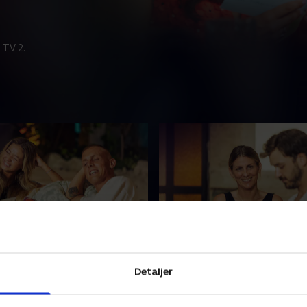
 TV 2.
s med alt på spil
20. Et kærlighedsritual
 vil gerne date alle mænd i
Mette inviterer en heldig 
Detaljer
, og derfor er der ingen
på date til en ægte ud-af-k
oni. Til gengæld bliver
oplevelse. Imens får Julie og