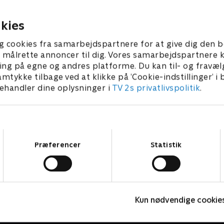
ddelt på dates - hvis man
mændene sand mellem tæe
en!
deres romantiske date.
 • 32 min
5. juli 2023 • 31 min
kies
g cookies fra samarbejdspartnere for at give dig den b
l at målrette annoncer til dig. Vores samarbejdspartner
ing på egne og andres platforme. Du kan til- og fravæl
amtykke tilbage ved at klikke på ’Cookie-indstillinger’ i
handler dine oplysninger i
TV 2s privatlivspolitik
.
Samtykkevalg
Præferencer
Statistik
Forræder
B
Kun nødvendige cookie
Reality • 4 sæsoner
R