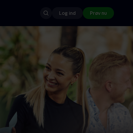
Log ind
Prøv nu