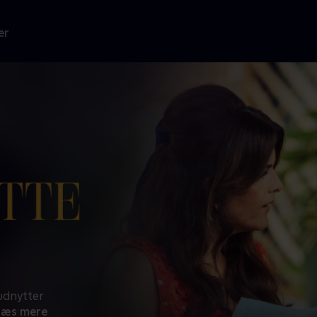
er
udnytter
Læs mere