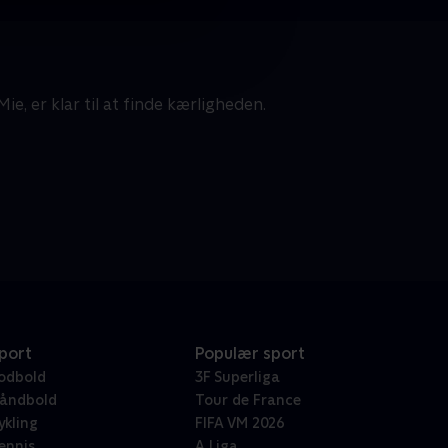
Mie, er klar til at finde kærligheden.
port
Populær sport
odbold
3F Superliga
åndbold
Tour de France
ykling
FIFA VM 2026
ennis
A Liga