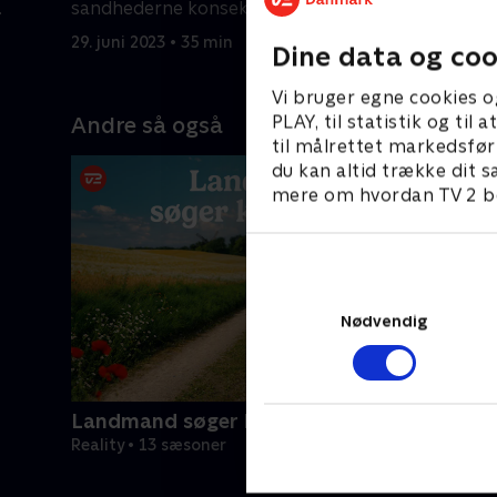
sandhederne konsekvenser, når
roserne u
roseceremonien afholdes?
altså får 
29. juni 2023 • 35 min
4. juli 2023
Dine data og coo
Vi bruger egne cookies o
PLAY, til statistik og ti
Andre så også
til målrettet markedsfør
du kan altid trække dit s
mere om hvordan TV 2 be
Nødvendig
Landmand søger kærlighed
Reality • 13 sæsoner