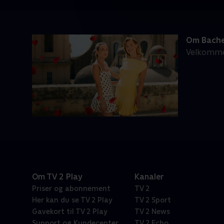
Om Bache
Velkommen 
Om TV 2 Play
Kanaler
Priser og abonnement
TV 2
Her kan du se TV 2 Play
TV 2 Sport
Gavekort til TV 2 Play
TV 2 News
Support og Kundecenter
TV 2 Echo