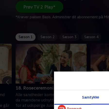
Prøv TV 2 Play*
*Kræver pakken Basis. Administrer dit abonnement på Mit
Sæson 1
Sæson 2
Sæson 3
Sæson 4
18. Roseceremoni
19. Date
and
Alle sandheder kommer på bordet,
Kvinderne
Samtykke
da mændene udnytter muligheden
denne uge
e går
for at udspørge Julie og Mette. Får
rosecerem