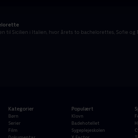
lorette
til Sicilien i Italien, hvor årets to bachelorettes, Sofie og 
Kategorier
Populært
S
Børn
Klovn
F
Serier
Badehotellet
H
Film
Sygeplejeskolen
C
Dokumentar
X Factor
T