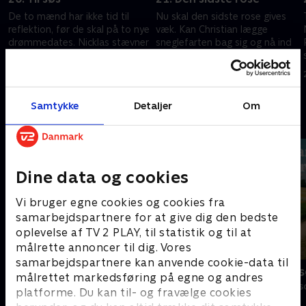
De to mænd har ikke tid til
Nu skal den sidste rose gives
reflektion, før de skal på to nye
væk. Kan Christian lægge
drømmedates. Nicklas stævner
sneglefarten bag sig og nå ind
ud over bølgen blå, mens
til sine følelser, og bliver Nicklas
Christians date bliver en iskold
klar til at åbne op for sine kys?
26. november 2025 • 35 min
27. november 2025 • 46 min
udfordring.
Samtykke
Detaljer
Om
Andre så også
Dine data og cookies
Vi bruger egne cookies og cookies fra
samarbejdspartnere for at give dig den bedste
oplevelse af TV 2 PLAY, til statistik og til at
målrette annoncer til dig. Vores
samarbejdspartnere kan anvende cookie-data til
Bachelorette
Landmand sø
målrettet markedsføring på egne og andres
Reality • 4 sæsoner
Reality • 13 sæs
platforme. Du kan til- og fravælge cookies