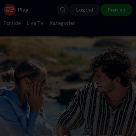
Log ind
Prøv nu
Forside
Live TV
Kategorier