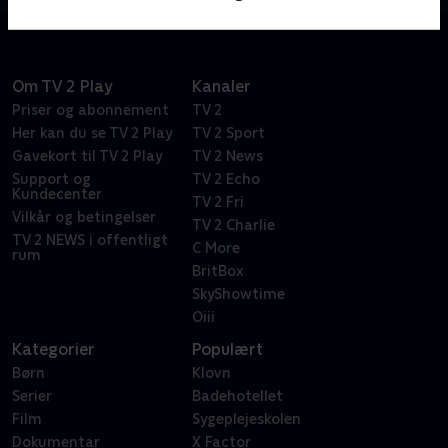
Om TV 2 Play
Kanaler
Priser og abonnement
TV 2
Her kan du se TV 2 Play
TV 2 Sport
Gavekort til TV 2 Play
TV 2 News
Support og
TV 2 Echo
Kundecenter
TV 2 Fri
Vilkår og betingelser
TV 2 Charlie
TV 2 NEWS i offentligt
C More
rum
BritBox
SkyShowtime
Oiii
Kategorier
Populært
Børn
Klovn
Serier
Badehotellet
Film
Sygeplejeskolen
Dokumentar
X Factor