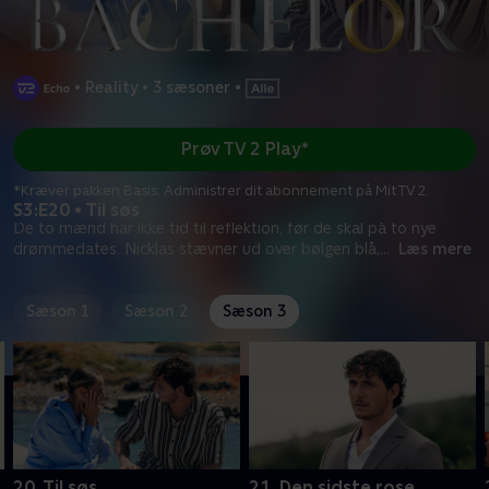
•
Reality
•
3 sæsoner
•
Prøv TV 2 Play*
*Kræver pakken Basis. Administrer dit abonnement på Mit TV 2.
S3:E20 • Til søs
De to mænd har ikke tid til reflektion, før de skal på to nye
drømmedates. Nicklas stævner ud over bølgen blå,
...
Læs mere
Sæson 1
Sæson 2
Sæson 3
20. Til søs
21. Den sidste rose