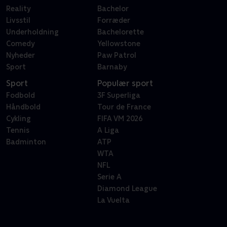
Reality
Bachelor
Livsstil
Forræder
Underholdning
Bachelorette
Comedy
Yellowstone
Nyheder
Paw Patrol
Sport
Barnaby
Sport
Populær sport
Fodbold
3F Superliga
Håndbold
Tour de France
Cykling
FIFA VM 2026
Tennis
A Liga
Badminton
ATP
WTA
NFL
Serie A
Diamond League
La Vuelta