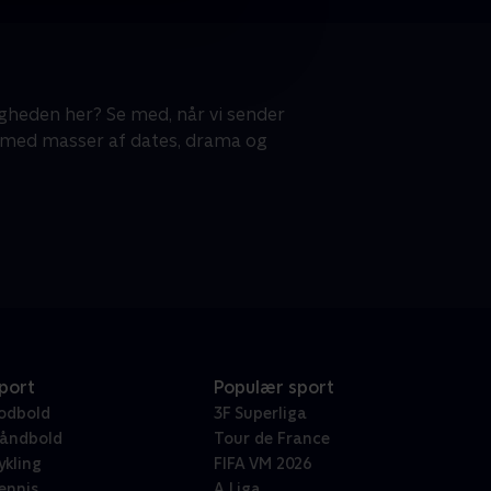
gheden her? Se med, når vi sender
- med masser af dates, drama og
port
Populær sport
odbold
3F Superliga
åndbold
Tour de France
ykling
FIFA VM 2026
ennis
A Liga