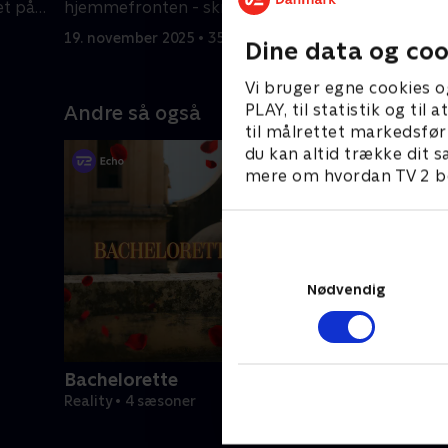
et på
hjemmefronten - skruer helt op for
kamp, og 
flirten.
tårerne f
19. november 2025 • 35 min
20. novemb
Dine data og coo
Vi bruger egne cookies o
PLAY, til statistik og ti
Andre så også
til målrettet markedsfør
du kan altid trække dit s
mere om hvordan TV 2 be
Nødvendig
Bachelorette
Reality • 4 sæsoner