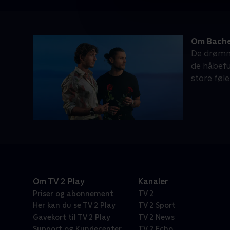
Om Bache
De drømme
de håbefu
store følel
Om TV 2 Play
Kanaler
Priser og abonnement
TV 2
Her kan du se TV 2 Play
TV 2 Sport
Gavekort til TV 2 Play
TV 2 News
Support og Kundecenter
TV 2 Echo