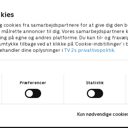
den endelige beslutning får
mens Nicklas bruger et adre
rem.
til at teste kemien.
er 2025 • 37 min
25. november 2025 • 36 min
kies
g cookies fra samarbejdspartnere for at give dig den b
l at målrette annoncer til dig. Vores samarbejdspartner
ing på egne og andres platforme. Du kan til- og fravæl
amtykke tilbage ved at klikke på ’Cookie-indstillinger’ i
handler dine oplysninger i
TV 2s privatlivspolitik
.
Samtykkevalg
Præferencer
Statistik
Landmand søger kærlighed
F
Kun nødvendige cookie
Reality • 13 sæsoner
R