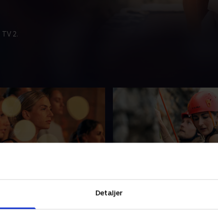
 TV 2.
sidste roseceremoni
19. Cliffhanger
d bliver tvunget til at
Christian og Nicklas er klar t
Detaljer
er, stå ved deres følelser og
første drømmedates. Christ
gørende valg. Det bliver en
sætter sin højdeskræk på pr