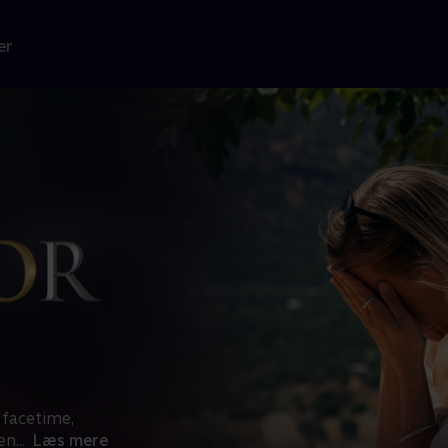
er
 facetime,
en
...
Læs mere