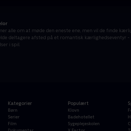
lor
r alle om at møde den eneste ene, men vil de finde kærli
lde deltagere afsted på et romantisk kærlighedseventyr 
ser i spil.
Kategorier
Populært
S
Børn
Klovn
F
Serier
Badehotellet
H
Film
Sygeplejeskolen
C
Dokumentar
X Factor
T