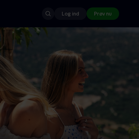
Log ind
Prøv nu