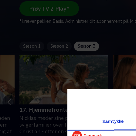
Prøv TV 2 Play*
*Kræver pakken Basis. Administrer dit abonnement på Mit
Sæson 1
Sæson 2
Sæson 3
17. Hjemmefronten
18. Den 
eden
Nicklas møder sine potentielle
De to mæn
Samtykke
jem.
svigerfamilier over facetime, mens
mærke eft
ig af,
Christian - efter en snak med
træffe af