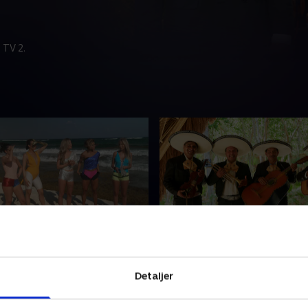
 TV 2.
elt-gruppedate
6. Fest, farver - og jalou
ns afsløring gør kvinderne
De to bachelors inviterer til
Detaljer
for hvad kan de have sagt i
salsafest og faldskærmsuds
ammen inviterer Rasmus og
Men utilfredsheden over, at
 på en gruppedate.
kvinder får flere dates end 