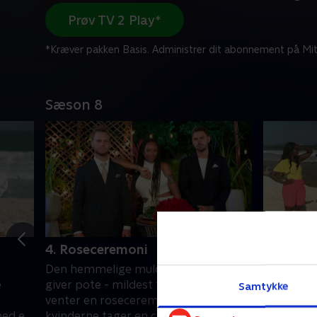
Prøv TV 2 Play*
*Kræver pakken Basis. Administrer dit abonnement på Mit
Sæson 8
4. Roseceremoni
5. Dobb
Den hemmelige muldvarps arbejde
Muldvarpe
e
giver pote - mildest talt - og så
nervøse, 
Samtykke
venter en roseceremoni. En af
huset? S
med en
kvinderne tager en chokerende
Stephane