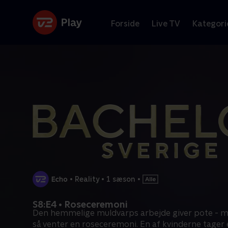
Forside
Live TV
Kategori
•
Reality
•
1 sæson
•
S8:E4 • Roseceremoni
Den hemmelige muldvarps arbejde giver pote - mil
så venter en roseceremoni. En af kvinderne tager