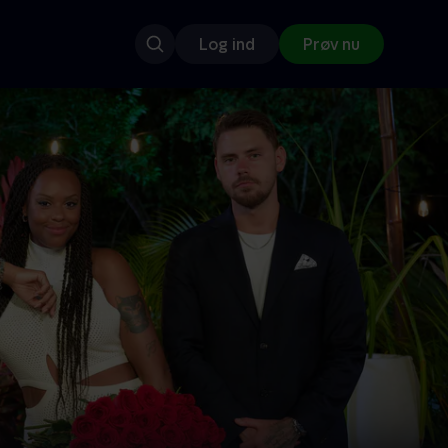
Log ind
Prøv nu