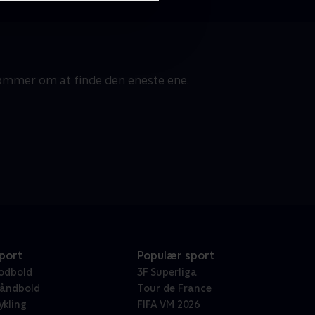
ømmer om at finde den eneste ene.
port
Populær sport
odbold
3F Superliga
åndbold
Tour de France
ykling
FIFA VM 2026