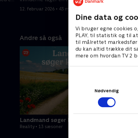
beslutning.
12. februar 2026 • 43 min
19. februa
Dine data og coo
Vi bruger egne cookies o
PLAY, til statistik og ti
Andre så også
til målrettet markedsfør
du kan altid trække dit s
mere om hvordan TV 2 be
Nødvendig
Landmand søger kærlighed
Reality • 13 sæsoner