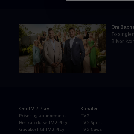
Om Bache
To single
Bliver kæ
Om TV 2 Play
Kanaler
Priser og abonnement
TV 2
Her kan du se TV 2 Play
TV 2 Sport
Gavekort til TV 2 Play
TV 2 News