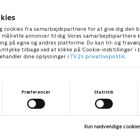
vokser.
r 2026 • 43 min
19. februar 2026 • 43 min
kies
g cookies fra samarbejdspartnere for at give dig den b
l at målrette annoncer til dig. Vores samarbejdspartner
ing på egne og andres platforme. Du kan til- og fravæl
amtykke tilbage ved at klikke på ’Cookie-indstillinger’ i
handler dine oplysninger i
TV 2s privatlivspolitik
.
Samtykkevalg
Præferencer
Statistik
Bachelorette
G
Kun nødvendige cookie
Reality • 4 sæsoner
R