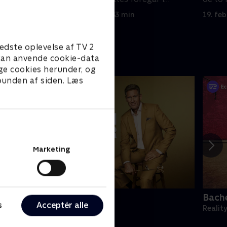
vandets tegn.
rosern
19. februar 2026 • 43 min
19. fe
edste oplevelse af TV 2
e kan anvende cookie-data
ge cookies herunder, og
 bunden af siden. Læs
Marketing
olden Bachelor USA
Bache
s
Acceptér alle
eality • 1 sæsoner
Realit