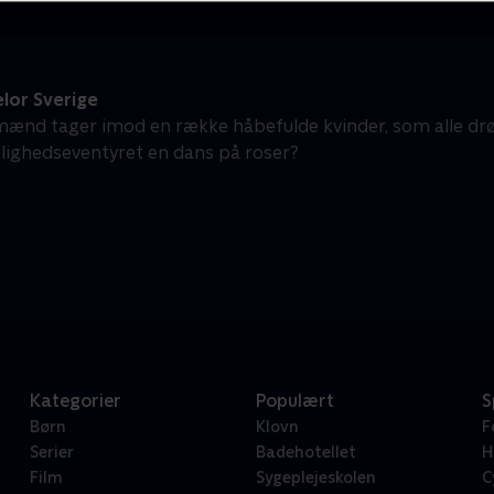
lor Sverige
mænd tager imod en række håbefulde kvinder, som alle dr
rlighedseventyret en dans på roser?
Kategorier
Populært
S
Børn
Klovn
F
Serier
Badehotellet
H
Film
Sygeplejeskolen
C