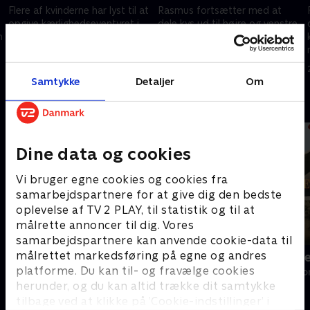
Flere af kvinderne har lyst til at
Rasmus fortsætter med at
opgive kærlighedseventyret i
dele kys ud til højre og venstre,
n
Mexico, men så inviterer
og det giver kvinderne blod på
Stephane på en legesyg date.
tanden. En af dem er dog i
Kan det få smilet frem hos
tvivl, om hun vil date begge
26. februar 2026 • 43 min
26. februar 2026 • 44 min
kvinderne?
bachelors.
Samtykke
Detaljer
Om
Andre så også
Dine data og cookies
Vi bruger egne cookies og cookies fra
samarbejdspartnere for at give dig den bedste
oplevelse af TV 2 PLAY, til statistik og til at
målrette annoncer til dig. Vores
samarbejdspartnere kan anvende cookie-data til
målrettet markedsføring på egne og andres
Landmand søger kærlighed
Bachelorett
platforme. Du kan til- og fravælge cookies
Reality • 13 sæsoner
Reality • 4 sæso
herunder, og du kan altid trække dit samtykke
tilbage ved at klikke på ’Cookie-indstillinger’ i