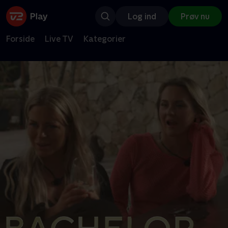
Log ind
Prøv nu
Forside
Live TV
Kategorier