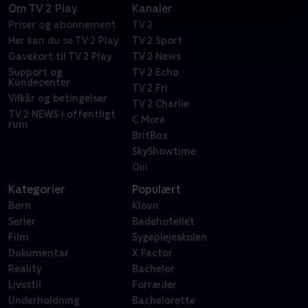
Om TV 2 Play
Kanaler
Priser og abonnement
TV 2
Her kan du se TV 2 Play
TV 2 Sport
Gavekort til TV 2 Play
TV 2 News
Support og
TV 2 Echo
Kundecenter
TV 2 Fri
Vilkår og betingelser
TV 2 Charlie
TV 2 NEWS i offentligt
C More
rum
BritBox
SkyShowtime
Oiii
Kategorier
Populært
Børn
Klovn
Serier
Badehotellet
Film
Sygeplejeskolen
Dokumentar
X Factor
Reality
Bachelor
Livsstil
Forræder
Underholdning
Bachelorette