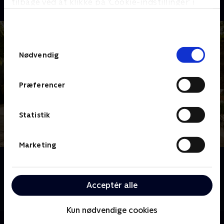
tilbage ved at klikke på ’Cookie-indstillinger’ i
bunden af siden. Læs mere om hvordan TV 2
behandler dine oplysninger i
TV 2s privatlivspolitik
.
Samtykkevalg
Nødvendig
Præferencer
Statistik
Marketing
Om Bachelor Sverige
To singlemænd tager imod en række håbefulde
kvinder, som alle drømmer om at finde den eneste
Acceptér alle
ene. Bliver kærlighedseventyret en dans på roser?
Kun nødvendige cookies