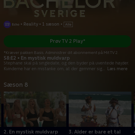
•
Reality
•
1 sæson
•
Prøv TV 2 Play*
*Kræver pakken Basis. Administrer dit abonnement på Mit TV 2.
S8:E2 • En mystisk muldvarp
Stephane skal på singledate, og den byder på uventede højder.
Kvinderne har en mistanke om, at der gemmer sig
...
Læs mere
Sæson 8
2. En mystisk muldvarp
3. Alder er bare et tal