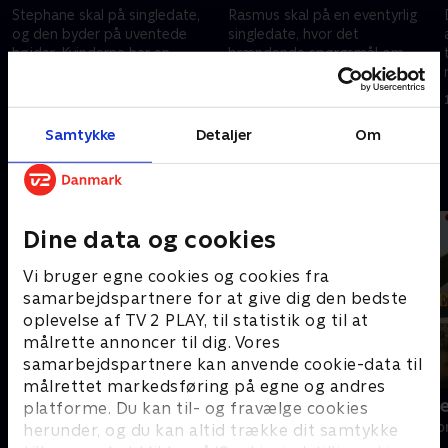
Stephane skal på singledate,
Rasmus skal på en eventyrlig
og den byder på uventede
singledate, hvor det
højder. Kvinderne har en
brændende spørgsmål om
mistanke om, at der gemmer
alder dukker op. Stephanes
sig en muldvarp i huset.
gruppedate ender med en tur
12. februar 2026 • 44 min
12. februar 2026 • 43 min
til stranden.
Samtykke
Detaljer
Om
Andre så også
Dine data og cookies
Vi bruger egne cookies og cookies fra
samarbejdspartnere for at give dig den bedste
oplevelse af TV 2 PLAY, til statistik og til at
målrette annoncer til dig. Vores
samarbejdspartnere kan anvende cookie-data til
målrettet markedsføring på egne og andres
Landmand søger kærlighed
Bachelorett
platforme. Du kan til- og fravælge cookies
Reality • 13 sæsoner
Reality • 4 sæso
herunder, og du kan altid trække dit samtykke