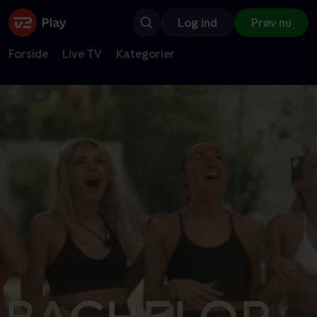
Log ind
Prøv nu
Forside
Live TV
Kategorier