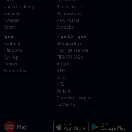
Livsstil
Forræder
Underholdning
Bachelorette
Comedy
Yellowstone
Nyheder
Paw Patrol
Sport
Barnaby
Sport
Populær sport
Fodbold
3F Superliga
Håndbold
Tour de France
Cykling
FIFA VM 2026
Tennis
A Liga
Badminton
ATP
WTA
NFL
Serie A
Diamond League
La Vuelta