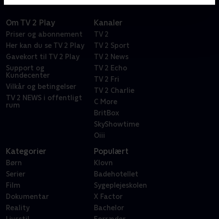
Om TV 2 Play
Kanaler
Priser og abonnement
TV 2
Her kan du se TV 2 Play
TV 2 Sport
Gavekort til TV 2 Play
TV 2 News
Support og
TV 2 Echo
Kundecenter
TV 2 Fri
Vilkår og betingelser
TV 2 Charlie
TV 2 NEWS i offentligt
C More
rum
BritBox
SkyShowtime
Oiii
Kategorier
Populært
Børn
Klovn
Serier
Badehotellet
Film
Sygeplejeskolen
Dokumentar
X Factor
Reality
Bachelor