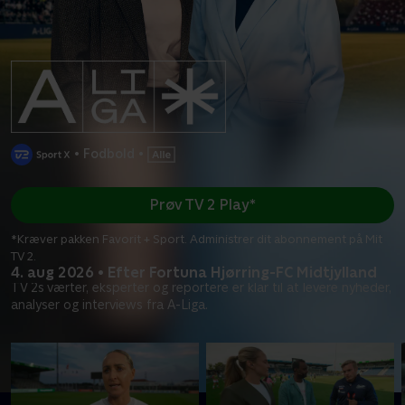
•
Fodbold
•
Prøv TV 2 Play*
*Kræver pakken Favorit + Sport. Administrer dit abonnement på Mit
TV 2.
4. aug 2026 • Efter Fortuna Hjørring-FC Midtjylland
TV 2s værter, eksperter og reportere er klar til at levere nyheder,
analyser og interviews fra A-Liga.