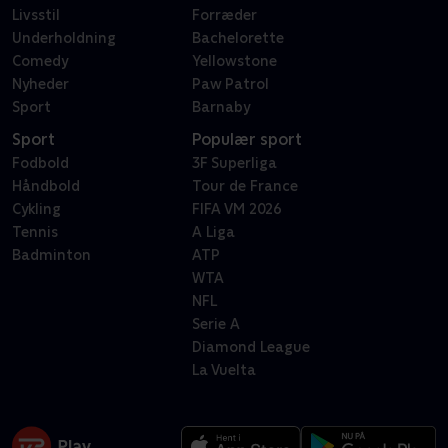
Livsstil
Forræder
Underholdning
Bachelorette
Comedy
Yellowstone
Nyheder
Paw Patrol
Sport
Barnaby
Sport
Populær sport
Fodbold
3F Superliga
Håndbold
Tour de France
Cykling
FIFA VM 2026
Tennis
A Liga
Badminton
ATP
WTA
NFL
Serie A
Diamond League
La Vuelta