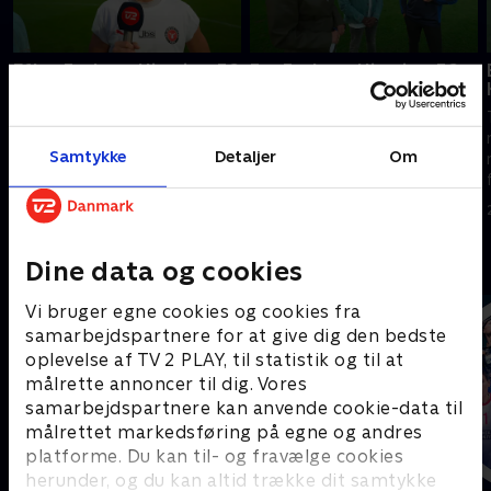
Efter Fortuna Hjørring-FC
Før Fortuna Hjørring-FC
Midtjylland
Midtjylland
TV 2s værter, eksperter og
TV 2s værter, eksperter og
reportere er klar til at levere
reportere er klar til at levere
Samtykke
Detaljer
Om
nyheder, analyser og interviews
nyheder, analyser og interviews
fra A-Liga.
fra A-Liga.
4. august 2026 • 14 min
4. august 2026 • 21 min
Andre så også
Dine data og cookies
Vi bruger egne cookies og cookies fra
samarbejdspartnere for at give dig den bedste
oplevelse af TV 2 PLAY, til statistik og til at
målrette annoncer til dig. Vores
samarbejdspartnere kan anvende cookie-data til
målrettet markedsføring på egne og andres
platforme. Du kan til- og fravælge cookies
herunder, og du kan altid trække dit samtykke