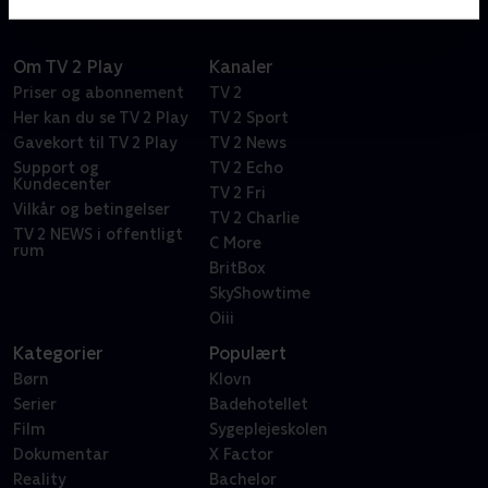
Om TV 2 Play
Kanaler
Priser og abonnement
TV 2
Her kan du se TV 2 Play
TV 2 Sport
Gavekort til TV 2 Play
TV 2 News
Support og
TV 2 Echo
Kundecenter
TV 2 Fri
Vilkår og betingelser
TV 2 Charlie
TV 2 NEWS i offentligt
C More
rum
BritBox
SkyShowtime
Oiii
Kategorier
Populært
Børn
Klovn
Serier
Badehotellet
Film
Sygeplejeskolen
Dokumentar
X Factor
Reality
Bachelor