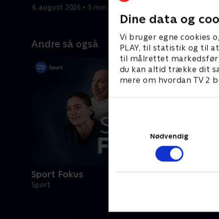
4. august 2026 • 5 min
2. august 
Dine data og coo
Vi bruger egne cookies o
Andre så også
PLAY, til statistik og ti
til målrettet markedsfør
du kan altid trække dit s
mere om hvordan TV 2 be
Nødvendig
Sport Fokus
Sport