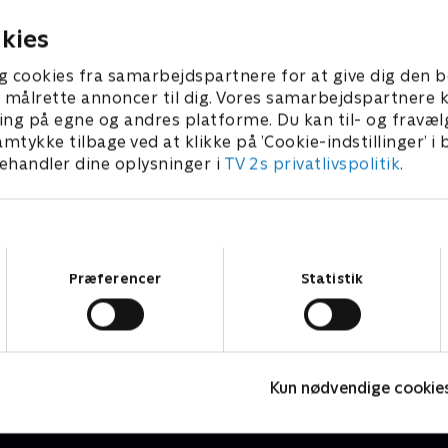
2026 • 7 min
1. august 2026 • 5 min
kies
g cookies fra samarbejdspartnere for at give dig den b
l at målrette annoncer til dig. Vores samarbejdspartner
ing på egne og andres platforme. Du kan til- og fravæl
amtykke tilbage ved at klikke på ’Cookie-indstillinger’ i
handler dine oplysninger i
TV 2s privatlivspolitik
.
Samtykkevalg
Præferencer
Statistik
Højdepunkter
Sport
F
Kun nødvendige cookie