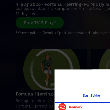
4. aug 2026 • Fortuna Hjørring-FC Midtjyll
Se højdepunkter fra kampen mellem Fortuna Hjør
Midtjylland.
Prøv TV 2 Play*
*Kræver pakken Favorit + Sport. Administrer dit abonneme
Fortuna Hjørring-FC Midtjylland
AGF-Kol
Samtykke
Se højdepunkter fra kampen mellem
Se højde
Fortuna Hjørring og FC Midtjylland.
AGF og Ko