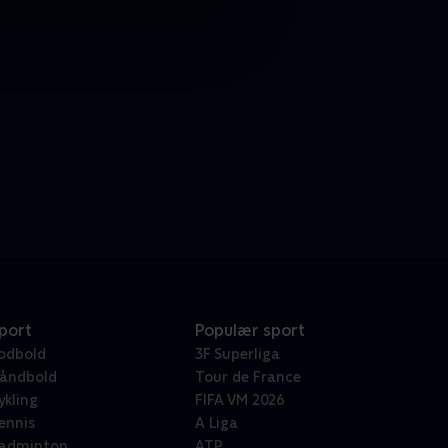
port
Populær sport
odbold
3F Superliga
åndbold
Tour de France
ykling
FIFA VM 2026
ennis
A Liga
adminton
ATP