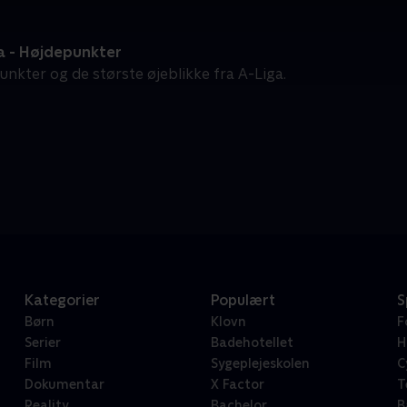
a - Højdepunkter
unkter og de største øjeblikke fra A-Liga.
Kategorier
Populært
S
Børn
Klovn
F
Serier
Badehotellet
H
Film
Sygeplejeskolen
C
Dokumentar
X Factor
T
Reality
Bachelor
B