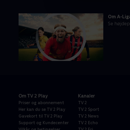
Om A-Lig
Se højdep
Om TV 2 Play
Kanaler
Priser og abonnement
TV 2
Her kan du se TV 2 Play
TV 2 Sport
Gavekort til TV 2 Play
TV 2 News
Support og Kundecenter
TV 2 Echo
Vilkår og betingelser
TV 2 Fri