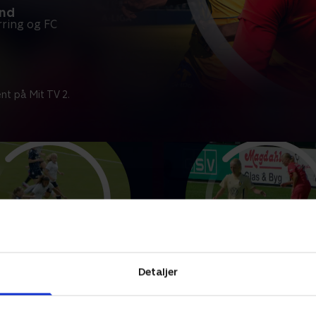
and
ring og FC
nt på Mit TV 2.
ding IF
Brøndby IF-FC Nordsjæl
Detaljer
punkter fra kampen mellem
Se højdepunkter fra kampe
lding IF.
Brøndby IF og FC Nordsjæll