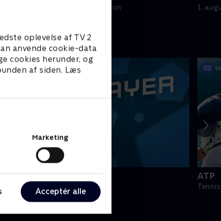
1. august 2026 • 4 min
1. aug
edste oplevelse af TV 2
e kan anvende cookie-data
ge cookies herunder, og
 bunden af siden. Læs
Marketing
PLAYER
ATP
odbold
Tennis
s
Acceptér alle