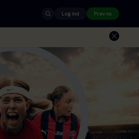
Log ind
Prøv nu