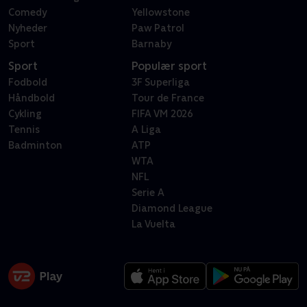
Comedy
Yellowstone
Nyheder
Paw Patrol
Sport
Barnaby
Sport
Populær sport
Fodbold
3F Superliga
Håndbold
Tour de France
Cykling
FIFA VM 2026
Tennis
A Liga
Badminton
ATP
WTA
NFL
Serie A
Diamond League
La Vuelta