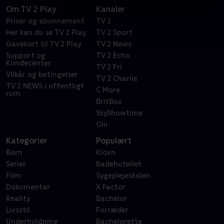
Om TV 2 Play
Kanaler
Priser og abonnement
TV 2
Her kan du se TV 2 Play
TV 2 Sport
Gavekort til TV 2 Play
TV 2 News
Support og
TV 2 Echo
Kundecenter
TV 2 Fri
Vilkår og betingelser
TV 2 Charlie
TV 2 NEWS i offentligt
C More
rum
BritBox
SkyShowtime
Oiii
Kategorier
Populært
Børn
Klovn
Serier
Badehotellet
Film
Sygeplejeskolen
Dokumentar
X Factor
Reality
Bachelor
Livsstil
Forræder
Underholdning
Bachelorette