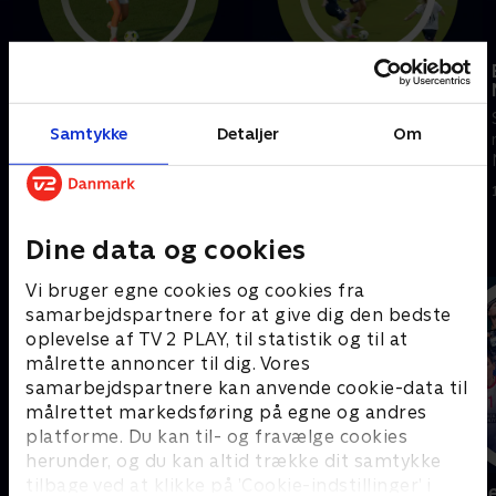
Fortuna Hjørring-FC
AGF-Kolding IF
Midtjylland
Se højdepunkter fra kampen
Se højdepunkter fra kampen
mellem AGF og Kolding IF.
Samtykke
Detaljer
Om
mellem Fortuna Hjørring og FC
2. august 2026 • 7 min
Midtjylland.
4. august 2026 • 5 min
Andre så også
Dine data og cookies
Vi bruger egne cookies og cookies fra
samarbejdspartnere for at give dig den bedste
oplevelse af TV 2 PLAY, til statistik og til at
målrette annoncer til dig. Vores
samarbejdspartnere kan anvende cookie-data til
målrettet markedsføring på egne og andres
platforme. Du kan til- og fravælge cookies
herunder, og du kan altid trække dit samtykke
tilbage ved at klikke på ’Cookie-indstillinger’ i
Sport Fokus
Højdepunkt