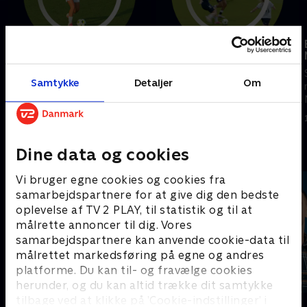
Fortuna Hjørring-FC
AGF-Kolding IF
Midtjylland
Se højdepunkter fra kampen
Se højdepunkter fra kampen
mellem AGF og Kolding IF.
Samtykke
Detaljer
Om
mellem Fortuna Hjørring og FC
2. august 2026 • 7 min
Midtjylland.
4. august 2026 • 5 min
Andre så også
Dine data og cookies
Vi bruger egne cookies og cookies fra
samarbejdspartnere for at give dig den bedste
oplevelse af TV 2 PLAY, til statistik og til at
målrette annoncer til dig. Vores
samarbejdspartnere kan anvende cookie-data til
målrettet markedsføring på egne og andres
platforme. Du kan til- og fravælge cookies
herunder, og du kan altid trække dit samtykke
tilbage ved at klikke på ’Cookie-indstillinger’ i
Sport Fokus
PLAYER