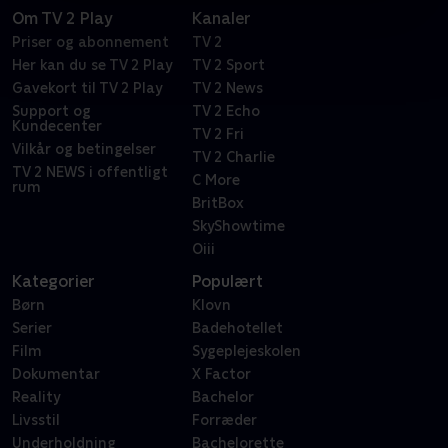
Om TV 2 Play
Kanaler
Priser og abonnement
TV 2
Her kan du se TV 2 Play
TV 2 Sport
Gavekort til TV 2 Play
TV 2 News
Support og
TV 2 Echo
Kundecenter
TV 2 Fri
Vilkår og betingelser
TV 2 Charlie
TV 2 NEWS i offentligt
C More
rum
BritBox
SkyShowtime
Oiii
Kategorier
Populært
Børn
Klovn
Serier
Badehotellet
Film
Sygeplejeskolen
Dokumentar
X Factor
Reality
Bachelor
Livsstil
Forræder
Underholdning
Bachelorette