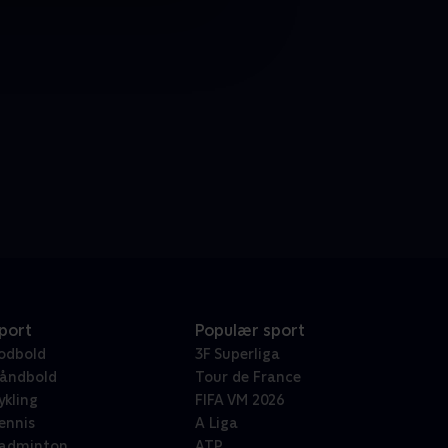
port
Populær sport
odbold
3F Superliga
åndbold
Tour de France
ykling
FIFA VM 2026
ennis
A Liga
adminton
ATP