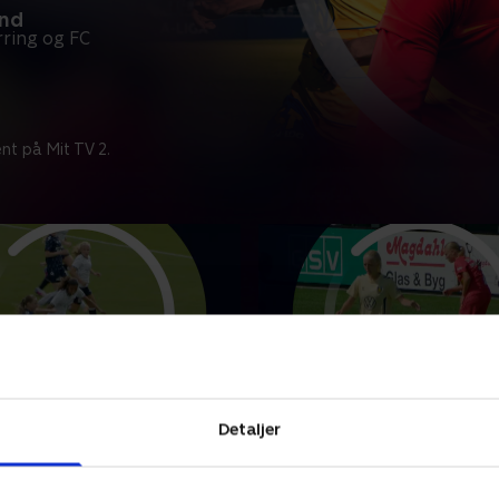
and
ring og FC
nt på Mit TV 2.
ding IF
Brøndby IF-FC Nordsjæl
Detaljer
punkter fra kampen mellem
Se højdepunkter fra kampe
lding IF.
Brøndby IF og FC Nordsjæll