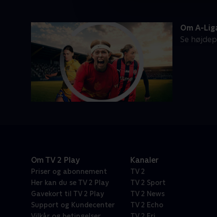
Om A-Lig
Se højdep
Om TV 2 Play
Kanaler
Priser og abonnement
TV 2
Her kan du se TV 2 Play
TV 2 Sport
Gavekort til TV 2 Play
TV 2 News
Support og Kundecenter
TV 2 Echo
Vilkår og betingelser
TV 2 Fri