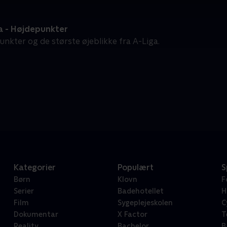
a - Højdepunkter
unkter og de største øjeblikke fra A-Liga.
Kategorier
Populært
S
Børn
Klovn
F
Serier
Badehotellet
H
Film
Sygeplejeskolen
C
Dokumentar
X Factor
T
Reality
Bachelor
B