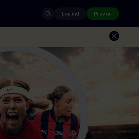
Log ind
Prøv nu