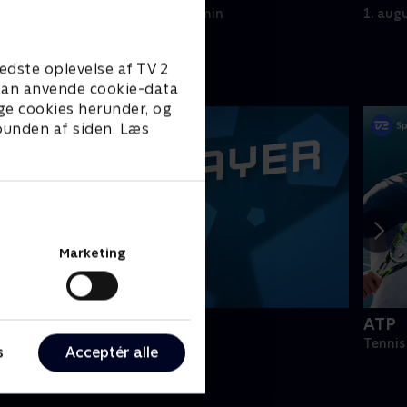
1. august 2026 • 4 min
1. aug
edste oplevelse af TV 2
e kan anvende cookie-data
ge cookies herunder, og
 bunden af siden. Læs
Marketing
PLAYER
ATP
odbold
Tennis
s
Acceptér alle