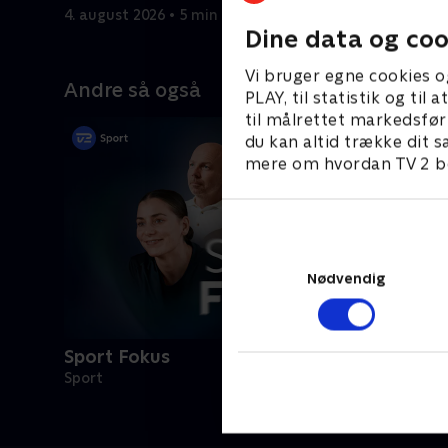
4. august 2026 • 5 min
2. august 
Dine data og coo
Vi bruger egne cookies o
Andre så også
PLAY, til statistik og ti
til målrettet markedsfør
du kan altid trække dit s
mere om hvordan TV 2 be
Nødvendig
Sport Fokus
Sport