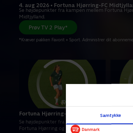
4. aug 2026 • Fortuna Hjørring-FC Midtjyll
Se højdepunkter fra kampen mellem Fortuna Hjør
Midtjylland.
Prøv TV 2 Play*
*Kræver pakken Favorit + Sport. Administrer dit abonneme
Fortuna Hjørring-FC Midtjylland
AGF-Kol
Samtykke
Se højdepunkter fra kampen mellem
Se højde
Fortuna Hjørring og FC Midtjylland.
AGF og Ko