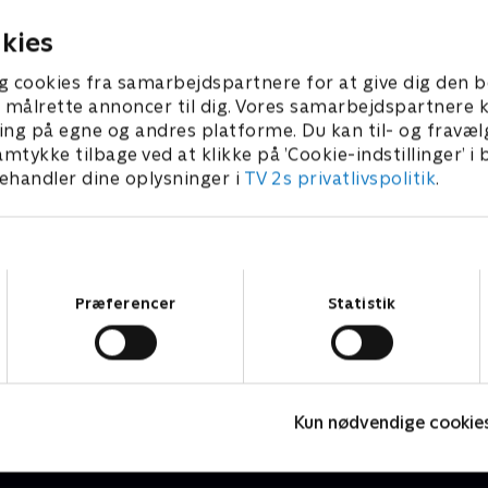
2026 • 7 min
1. august 2026 • 5 min
kies
g cookies fra samarbejdspartnere for at give dig den b
l at målrette annoncer til dig. Vores samarbejdspartner
ing på egne og andres platforme. Du kan til- og fravæl
amtykke tilbage ved at klikke på ’Cookie-indstillinger’ i
handler dine oplysninger i
TV 2s privatlivspolitik
.
Samtykkevalg
Præferencer
Statistik
Højdepunkter
Sport
F
Kun nødvendige cookie