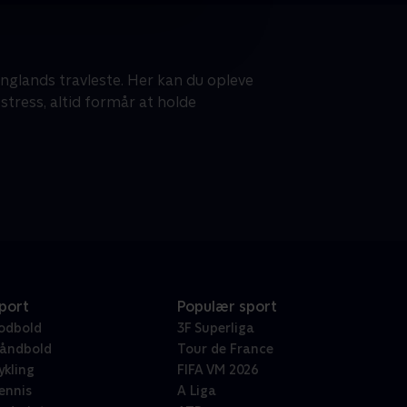
Englands travleste. Her kan du opleve
stress, altid formår at holde
port
Populær sport
odbold
3F Superliga
åndbold
Tour de France
ykling
FIFA VM 2026
ennis
A Liga