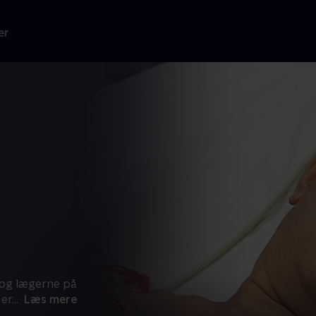
er
 og lægerne på
 er
...
Læs mere