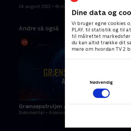
antaget.
18. august 2022 • 46 min
22. august
Dine data og coo
Vi bruger egne cookies o
Andre så også
PLAY, til statistik og ti
til målrettet markedsfør
du kan altid trække dit s
mere om hvordan TV 2 be
Nødvendig
Grænsepatruljen Australien
Dokumentar • 4 sæsoner