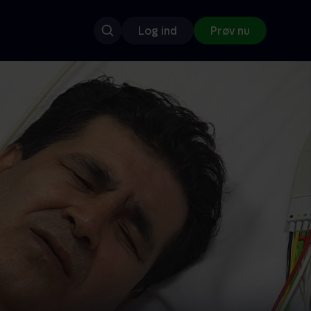
Log ind
Prøv nu