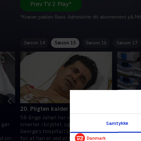
Prøv TV 2 Play*
*Kræver pakken Basis. Administrer dit abonnement på Mit
Sæson 14
Sæson 15
Sæson 16
Sæson 17
20. Pligten kalder
21. Men
58-årige Jahan har voldsomme
Lægerne ha
Samtykke
 gør
smerter i brystet, og lægerne på St
hjælpe 16
George’s hospital i London er bange
en alvorl
d sin
for, at han er ved at få hjertestop.
er skaden