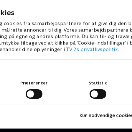
hjælp.
 2022 • 46 min
23. august 2022 • 46 min
kies
g cookies fra samarbejdspartnere for at give dig den b
l at målrette annoncer til dig. Vores samarbejdspartner
ing på egne og andres platforme. Du kan til- og fravæl
amtykke tilbage ved at klikke på ’Cookie-indstillinger’ i
handler dine oplysninger i
TV 2s privatlivspolitik
.
Samtykkevalg
Præferencer
Statistik
Grænsepatruljen USA
A
Dokumentar • 2 sæsoner
D
Kun nødvendige cookie