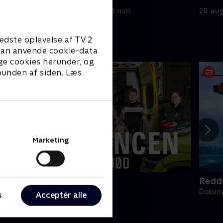
blodsukker.
epilep
24. august 2022 • 46 min
25. au
edste oplevelse af TV 2
e kan anvende cookie-data
ge cookies herunder, og
 bunden af siden. Læs
Marketing
mbulancen - liv eller død
Redd
okumentar • 2 sæsoner
Dokume
s
Acceptér alle