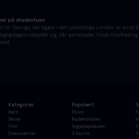
mer på skadestuen
 St. George, der ligger i det sydvestlige London, er en af 
gligdagen udspiller sig, når personalet, trods travlhed og 
oldt.
Kategorier
Populært
S
Børn
Klovn
F
Serier
Badehotellet
H
Film
Sygeplejeskolen
C
Dokumentar
X Factor
T