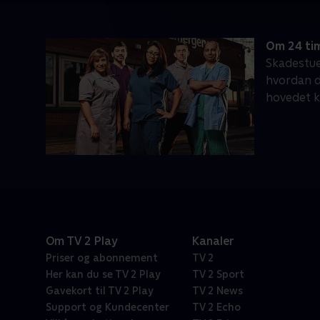
Om 24 ti
Skadestuen
hvordan da
hovedet k
Om TV 2 Play
Kanaler
Priser og abonnement
TV 2
Her kan du se TV 2 Play
TV 2 Sport
Gavekort til TV 2 Play
TV 2 News
Support og Kundecenter
TV 2 Echo