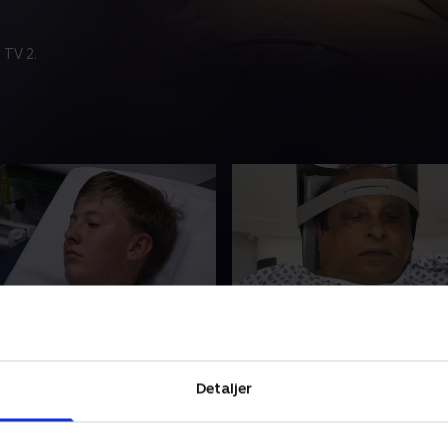
 TV 2.
neskebørn
22. En frelsende engel
r nok at se til, når de skal
75-årige Leslie faldt ud af 
Detaljer
-årige George, der har fået
lægerne mistænker, at han
ig hjerneblødning. Desværre
fået et slagtilfælde. Imens 
 meget værre end først
Hannah alvorligt brug for l