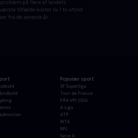
 problem på flere af landets
rste tilfælde koster liv. I to afsnit
er fra de seneste år.
port
Populær sport
odbold
3F Superliga
åndbold
Tour de France
ykling
FIFA VM 2026
ennis
A Liga
adminton
ATP
WTA
NFL
Serie A