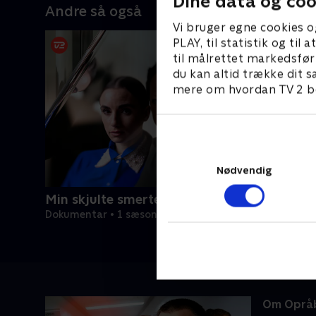
Dine data og coo
Andre så også
Vi bruger egne cookies o
PLAY, til statistik og ti
til målrettet markedsfør
du kan altid trække dit s
mere om hvordan TV 2 be
Nødvendig
Min skjulte smerte
Dokumentar • 1 sæsoner
Om Opråb