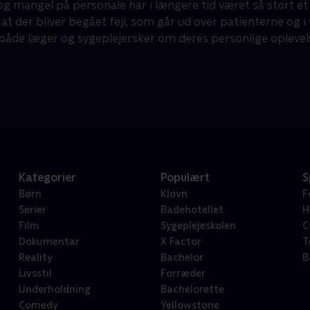
og mangel på personale har i længere tid været så stort et
at der bliver begået fejl, som går ud over patienterne og i væ
 både læger og sygeplejersker om deres personlige oplevels
Kategorier
Populært
S
Børn
Klovn
F
Serier
Badehotellet
H
Film
Sygeplejeskolen
C
Dokumentar
X Factor
T
Reality
Bachelor
B
Livsstil
Forræder
Underholdning
Bachelorette
Comedy
Yellowstone