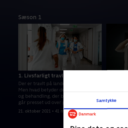
Sæson 1
1. Livsfarligt travlt
2. Forbud
Der er travlt på landets sygehuse.
Flere læg
Men hvad betyder det for den pleje
bekræfter,
og behandling, der bliver givet? Og
travlhed 
Samtykke
går presset ud over patienternes
hvad sker
sikkerhed?
fejlene?
21. oktober 2021 • 41 min
21. oktobe