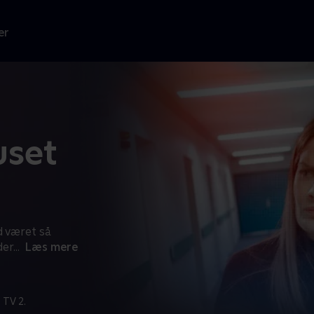
er
uset
d været så
der
...
Læs mere
 TV 2.