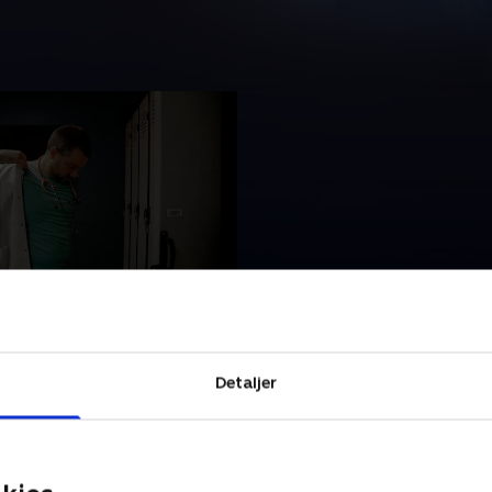
te fejl
er og sygeplejersker
 at der sker fejl på grund af
og personalemangel. Men
Detaljer
 der, når de indberetter
r 2021 • 40 min