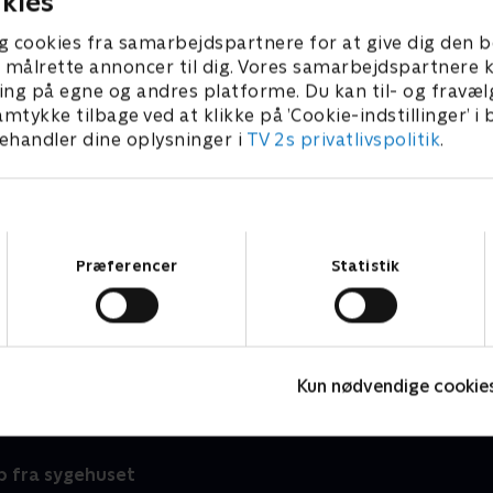
kies
g cookies fra samarbejdspartnere for at give dig den b
l at målrette annoncer til dig. Vores samarbejdspartner
ing på egne og andres platforme. Du kan til- og fravæl
amtykke tilbage ved at klikke på ’Cookie-indstillinger’ i
handler dine oplysninger i
TV 2s privatlivspolitik
.
Samtykkevalg
Præferencer
Statistik
Brittas store svindelnummer
D
Dokumentar • 1 sæsoner
D
Kun nødvendige cookie
 fra sygehuset