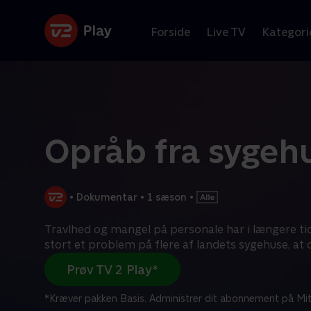
Forside
Live TV
Kategori
Opråb fra sygeh
•
Dokumentar
•
1 sæson
•
Travlhed og mangel på personale har i længere ti
stort et problem på flere af landets sygehuse, at 
Prøv TV 2 Play*
*Kræver pakken Basis. Administrer dit abonnement på Mit