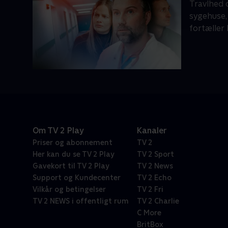
Travlhed 
sygehuse, 
fortæller
Om TV 2 Play
Kanaler
Priser og abonnement
TV 2
Her kan du se TV 2 Play
TV 2 Sport
Gavekort til TV 2 Play
TV 2 News
Support og Kundecenter
TV 2 Echo
Vilkår og betingelser
TV 2 Fri
TV 2 NEWS i offentligt rum
TV 2 Charlie
C More
BritBox