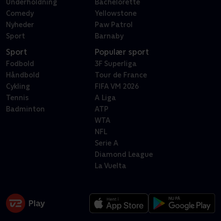
Underholdning
Bachelorette
Comedy
Yellowstone
Nyheder
Paw Patrol
Sport
Barnaby
Sport
Populær sport
Fodbold
3F Superliga
Håndbold
Tour de France
Cykling
FIFA VM 2026
Tennis
A Liga
Badminton
ATP
WTA
NFL
Serie A
Diamond League
La Vuelta