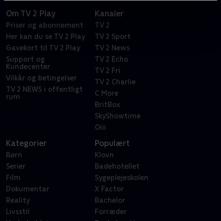
Om TV 2 Play
Kanaler
Priser og abonnement
TV 2
Her kan du se TV 2 Play
TV 2 Sport
Gavekort til TV 2 Play
TV 2 News
Support og
TV 2 Echo
Kundecenter
TV 2 Fri
Vilkår og betingelser
TV 2 Charlie
TV 2 NEWS i offentligt
C More
rum
BritBox
SkyShowtime
Oiii
Kategorier
Populært
Børn
Klovn
Serier
Badehotellet
Film
Sygeplejeskolen
Dokumentar
X Factor
Reality
Bachelor
Livsstil
Forræder