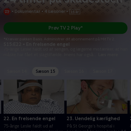
•
Dokumentar
•
4 sæsoner
•
Prøv TV 2 Play*
*Kræver pakken Basis. Administrer dit abonnement på Mit TV 2.
S15:E22 • En frelsende engel
75-årige Leslie faldt ud af sengen, og lægerne mistænker, at han
måske har fået et slagtilfælde. Imens har også
...
Læs mere
Sæson 14
Sæson 15
Sæson 16
Sæson 17
22. En frelsende engel
23. Uendelig kærlighed
75-årige Leslie faldt ud af
På St George’s hospital i