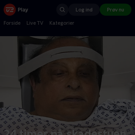
Log ind
Prøv nu
Forside
Live TV
Kategorier
24 timer på skadestuen