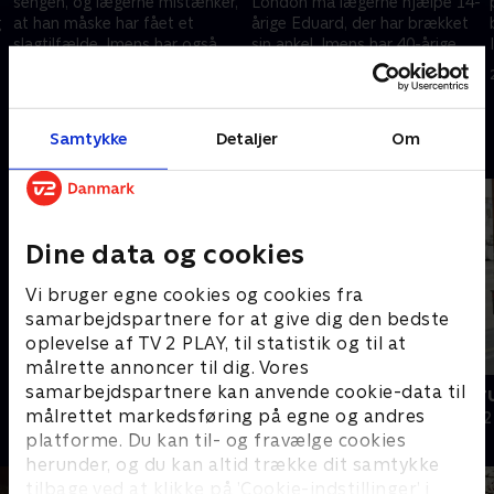
sengen, og lægerne mistænker,
London må lægerne hjælpe 14-
g
at han måske har fået et
årige Eduard, der har brækket
slagtilfælde. Imens har også
sin ankel. Imens har 40-årige
Hannah alvorligt brug for
Paula faretruende lavt
23. august 2022 • 46 min
24. august 2022 • 46 min
lægernes hjælp.
blodsukker.
Samtykke
Detaljer
Om
Andre så også
Dine data og cookies
Vi bruger egne cookies og cookies fra
samarbejdspartnere for at give dig den bedste
oplevelse af TV 2 PLAY, til statistik og til at
målrette annoncer til dig. Vores
samarbejdspartnere kan anvende cookie-data til
Grænsepatruljen Australien
Grænsepatru
målrettet markedsføring på egne og andres
Dokumentar • 4 sæsoner
Dokumentar • 2
platforme. Du kan til- og fravælge cookies
herunder, og du kan altid trække dit samtykke
tilbage ved at klikke på ’Cookie-indstillinger’ i