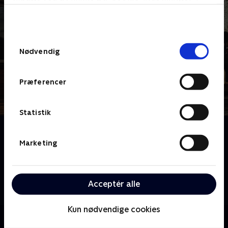
bunden af siden. Læs mere om hvordan TV 2
behandler dine oplysninger i
TV 2s privatlivspolitik
.
Samtykkevalg
Nødvendig
Præferencer
Statistik
Om 24 timer på skadestuen
Skadestuen St. George, der ligger i det sydvestlige
Marketing
London, er en af Englands travleste. Her kan du
opleve hvordan dagligdagen udspiller sig, når
personalet, trods travlhed og stress, altid formår at
Acceptér alle
holde hovedet koldt.
Kun nødvendige cookies