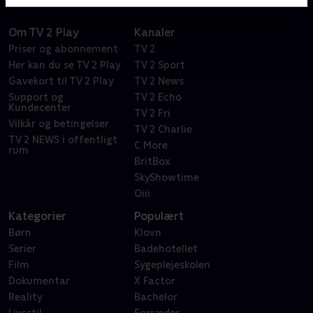
Om TV 2 Play
Kanaler
Priser og abonnement
TV 2
Her kan du se TV 2 Play
TV 2 Sport
Gavekort til TV 2 Play
TV 2 News
Support og
TV 2 Echo
Kundecenter
TV 2 Fri
Vilkår og betingelser
TV 2 Charlie
TV 2 NEWS i offentligt
C More
rum
BritBox
SkyShowtime
Oiii
Kategorier
Populært
Børn
Klovn
Serier
Badehotellet
Film
Sygeplejeskolen
Dokumentar
X Factor
Reality
Bachelor
Livsstil
Forræder