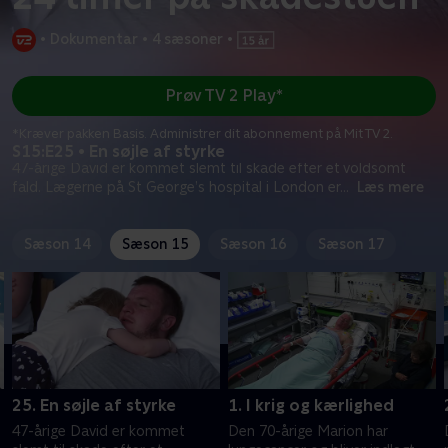
•
Dokumentar
•
4 sæsoner
•
Prøv TV 2 Play*
*Kræver pakken Basis. Administrer dit abonnement på Mit TV 2.
S15:E25 • En søjle af styrke
47-årige David er kommet slemt til skade efter et voldsomt
fald. Lægerne på St George’s hospital i London er
...
Læs mere
Sæson 14
Sæson 15
Sæson 16
Sæson 17
25. En søjle af styrke
1. I krig og kærlighed
d
47-årige David er kommet
Den 70-årige Marion har