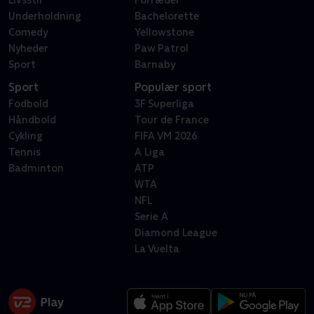
Underholdning
Bachelorette
Comedy
Yellowstone
Nyheder
Paw Patrol
Sport
Barnaby
Sport
Populær sport
Fodbold
3F Superliga
Håndbold
Tour de France
Cykling
FIFA VM 2026
Tennis
A Liga
Badminton
ATP
WTA
NFL
Serie A
Diamond League
La Vuelta