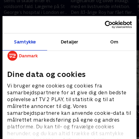
slemt til skade efter et
lungecancer og bliver indlagt
.
voldsomt fald. Lægerne på St
med en livstruende infektion.
George’s hospital i London er
Den 83-årige Roy har fået flere
nervøse for, at hans ben har
skader efter et fald fra sit tag.
26. august 2022 • 46 min
4. oktober 2023 • 46 min
lidt permanent skade.
Andre så også
Samtykke
Detaljer
Om
Dine data og cookies
Vi bruger egne cookies og cookies fra
samarbejdspartnere for at give dig den bedste
oplevelse af TV 2 PLAY, til statistik og til at
målrette annoncer til dig. Vores
Grænsepatruljen Australien
Grænsepatru
samarbejdspartnere kan anvende cookie-data til
Dokumentar • 4 sæsoner
Dokumentar • 2
målrettet markedsføring på egne og andres
platforme. Du kan til- og fravælge cookies
herunder, og du kan altid trække dit samtykke