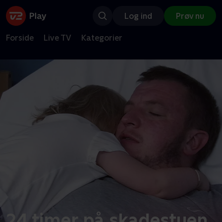
Log ind
Prøv nu
Forside
Live TV
Kategorier
24 timer på skadestuen