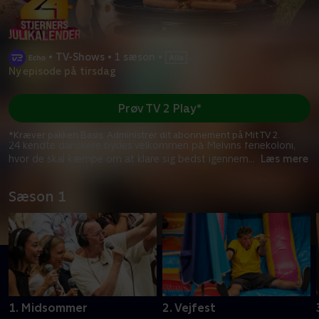
•
TV-Shows
•
1 sæson
•
Ny episode på tirsdag
Prøv TV 2 Play*
*Kræver pakken Basis. Administrer dit abonnement på Mit TV 2.
24 kendte danskere bydes velkommen på Melvins feriekoloni,
hvor de skal kæmpe om at klare sig bedst igennem
...
Læs mere
Sæson 1
1. Midsommer
2. Vejfest