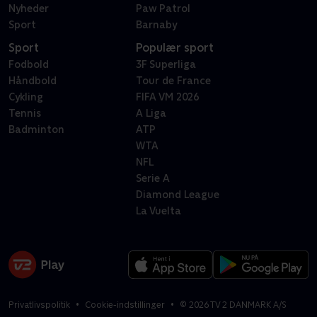
Nyheder
Paw Patrol
Sport
Barnaby
Sport
Populær sport
Fodbold
3F Superliga
Håndbold
Tour de France
Cykling
FIFA VM 2026
Tennis
A Liga
Badminton
ATP
WTA
NFL
Serie A
Diamond League
La Vuelta
Privatlivspolitik
Cookie-indstillinger
©
2026
TV 2 DANMARK A/S