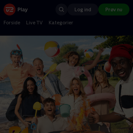
Log ind
Prøv nu
Forside
Live TV
Kategorier