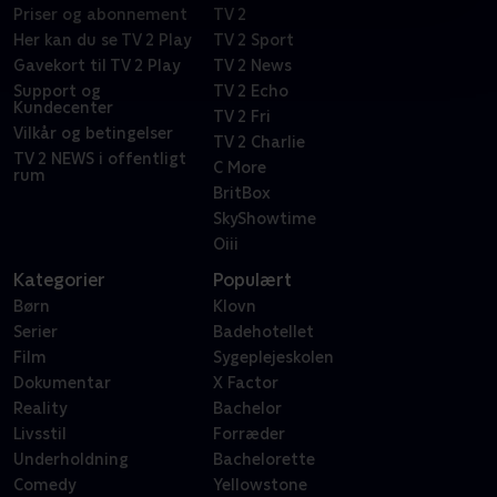
Priser og abonnement
TV 2
Her kan du se TV 2 Play
TV 2 Sport
Gavekort til TV 2 Play
TV 2 News
Support og
TV 2 Echo
Kundecenter
TV 2 Fri
Vilkår og betingelser
TV 2 Charlie
TV 2 NEWS i offentligt
C More
rum
BritBox
SkyShowtime
Oiii
Kategorier
Populært
Børn
Klovn
Serier
Badehotellet
Film
Sygeplejeskolen
Dokumentar
X Factor
Reality
Bachelor
Livsstil
Forræder
Underholdning
Bachelorette
Comedy
Yellowstone