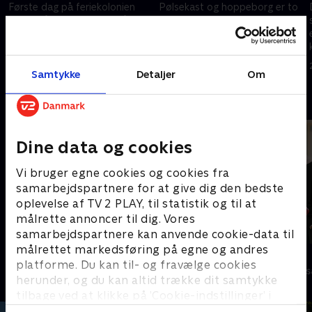
Første dag på feriekolonien
Pølsekast og hoppeborg er to
byder på sommersang, når
ting, der altid skal være til en
Lord Siva er gæstedommer.
vejfest. I hvert fald når det er
Hvem rammer tonerne renest?
Melvin, der inviterer. Hvem får
Og hvem skal ud i den
flest hotdogs gennem banen?
23. juni 2026 • 27 min
24. juni 2026 • 26 min
allerførste deathmatch?
Samtykke
Detaljer
Om
Andre så også
Dine data og cookies
Vi bruger egne cookies og cookies fra
samarbejdspartnere for at give dig den bedste
oplevelse af TV 2 PLAY, til statistik og til at
målrette annoncer til dig. Vores
samarbejdspartnere kan anvende cookie-data til
målrettet markedsføring på egne og andres
Danmarks dummeste
Stormester
platforme. Du kan til- og fravælge cookies
TV-Shows • 1 sæsoner
TV-Shows • 10 
herunder, og du kan altid trække dit samtykke
tilbage ved at klikke på ’Cookie-indstillinger’ i
bunden af siden. Læs mere om hvordan TV 2