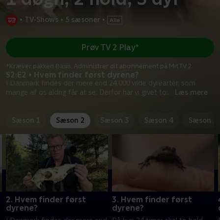
•
TV-Shows
•
5 sæsoner
•
Prøv TV 2 Play*
*Kræver pakken Basis. Administrer dit abonnement på Mit TV 2.
S2:E2 • Hvem finder først dyrene?
I Danmark findes der mere end 24.000 vilde dyrearter, som
mange af os aldrig får at se. Derfor har vi givet to
...
Læs mere
Sæson 1
Sæson 2
Sæson 3
Sæson 4
Sæson 5
2. Hvem finder først
3. Hvem finder først
dyrene?
dyrene?