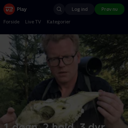
Log ind
Prøv nu
Forside
Live TV
Kategorier
1 døgn, 2 hold, 3 dyr