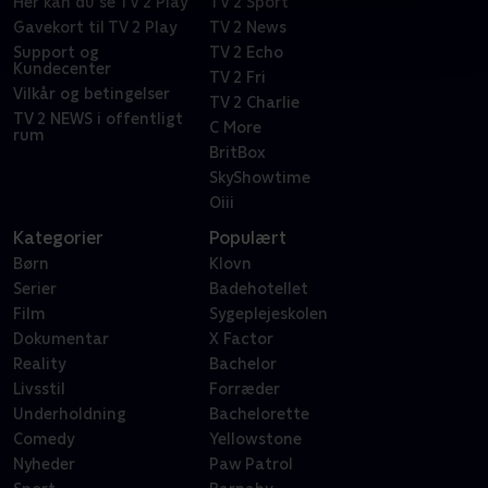
Her kan du se TV 2 Play
TV 2 Sport
Gavekort til TV 2 Play
TV 2 News
Support og
TV 2 Echo
Kundecenter
TV 2 Fri
Vilkår og betingelser
TV 2 Charlie
TV 2 NEWS i offentligt
C More
rum
BritBox
SkyShowtime
Oiii
Kategorier
Populært
Børn
Klovn
Serier
Badehotellet
Film
Sygeplejeskolen
Dokumentar
X Factor
Reality
Bachelor
Livsstil
Forræder
Underholdning
Bachelorette
Comedy
Yellowstone
Nyheder
Paw Patrol