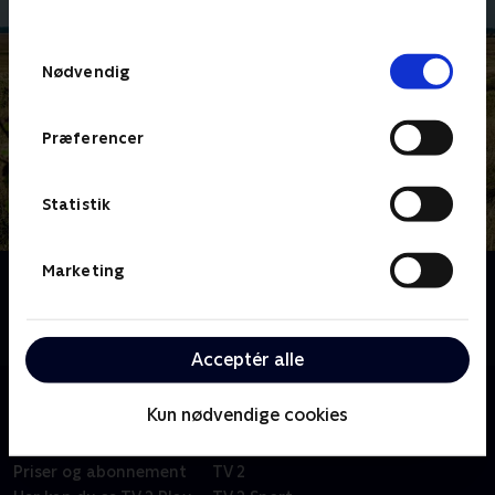
behandler dine oplysninger i
TV 2s privatlivspolitik
.
Samtykkevalg
Nødvendig
Præferencer
Statistik
Marketing
Om 1 døgn, 2 hold, 3 dyr
To hold har 24 timer til at finde tre truede dyrearter i
den danske natur.
Acceptér alle
Kun nødvendige cookies
Om TV 2 Play
Kanaler
Priser og abonnement
TV 2