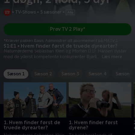
•
TV-Shows
•
5 sæsoner
•
Prøv TV 2 Play*
*Kræver pakken Basis. Administrer dit abonnement på Mit TV 2.
S1:E1 • Hvem finder først de truede dyrearter?
Naturnørderne Sebastian Klein og Morten D.D. Hansen dyster
mod de yderst kompetente konkurrenter Bjørli
...
Læs mere
Sæson 1
Sæson 2
Sæson 3
Sæson 4
Sæson 5
1. Hvem finder først de
1. Hvem finder først
truede dyrearter?
dyrene?