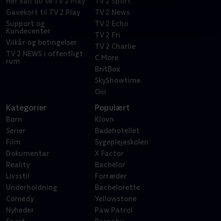
Her kan du se TV 2 Play
TV 2 Sport
Gavekort til TV 2 Play
TV 2 News
Support og
TV 2 Echo
Kundecenter
TV 2 Fri
Vilkår og betingelser
TV 2 Charlie
TV 2 NEWS i offentligt
C More
rum
BritBox
SkyShowtime
Oiii
Kategorier
Populært
Børn
Klovn
Serier
Badehotellet
Film
Sygeplejeskolen
Dokumentar
X Factor
Reality
Bachelor
Livsstil
Forræder
Underholdning
Bachelorette
Comedy
Yellowstone
Nyheder
Paw Patrol