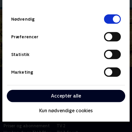
behandler dine oplysninger i
TV 2s privatlivspolitik
.
Samtykkevalg
Nødvendig
Præferencer
Statistik
Marketing
Om 1 døgn, 2 hold, 3 dyr
To hold har 24 timer til at finde tre truede dyrearter i
den danske natur.
Acceptér alle
Kun nødvendige cookies
Om TV 2 Play
Kanaler
Priser og abonnement
TV 2