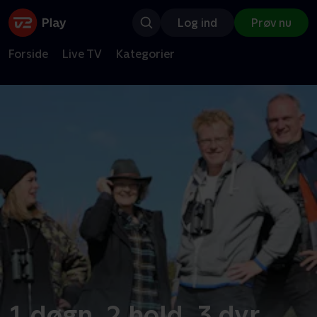
Log ind
Prøv nu
Forside
Live TV
Kategorier
1 døgn, 2 hold, 3 dyr