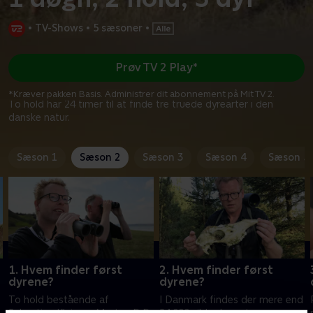
•
TV-Shows
•
5 sæsoner
•
Prøv TV 2 Play*
*Kræver pakken Basis. Administrer dit abonnement på Mit TV 2.
To hold har 24 timer til at finde tre truede dyrearter i den
danske natur.
Sæson 1
Sæson 2
Sæson 3
Sæson 4
Sæson 5
1. Hvem finder først
2. Hvem finder først
dyrene?
dyrene?
To hold bestående af
I Danmark findes der mere end
Sebastian Klein og Morten D.D.
24.000 vilde dyrearter, som