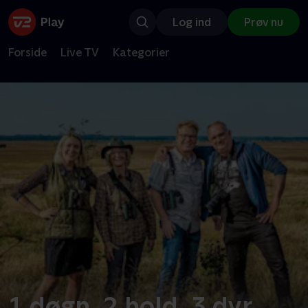
Log ind
Prøv nu
Forside
Live TV
Kategorier
1 døgn, 2 hold, 3 dyr