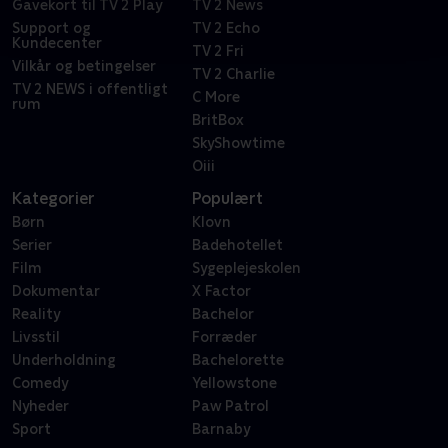
Gavekort til TV 2 Play
TV 2 News
Support og
TV 2 Echo
Kundecenter
TV 2 Fri
Vilkår og betingelser
TV 2 Charlie
TV 2 NEWS i offentligt
C More
rum
BritBox
SkyShowtime
Oiii
Kategorier
Populært
Børn
Klovn
Serier
Badehotellet
Film
Sygeplejeskolen
Dokumentar
X Factor
Reality
Bachelor
Livsstil
Forræder
Underholdning
Bachelorette
Comedy
Yellowstone
Nyheder
Paw Patrol
Sport
Barnaby