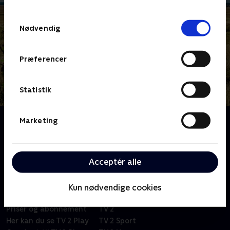
TV 2s privatlivspolitik
.
Samtykkevalg
Nødvendig
Præferencer
Statistik
Om 1 døgn, 2 hold, 3 dyr
Marketing
To hold har 24 timer til at finde tre truede dyrearter i
den danske natur.
Acceptér alle
Kun nødvendige cookies
Om TV 2 Play
Kanaler
Priser og abonnement
TV 2
Her kan du se TV 2 Play
TV 2 Sport