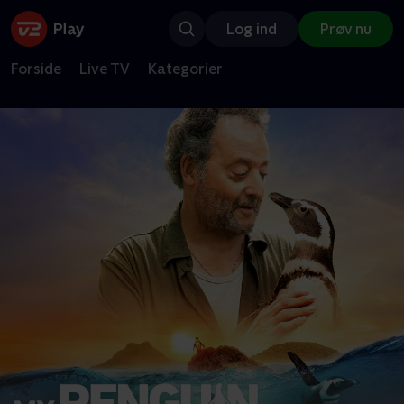
Log ind
Prøv nu
Forside
Live TV
Kategorier