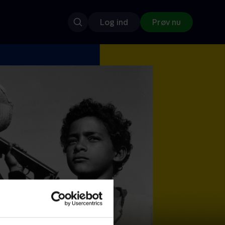
Log ind
Prøv nu