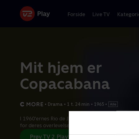
Forside
Live TV
Kategori
Mit hjem er
Copacabana
•
Drama
•
1 t. 24 min
•
1965
•
I 1960'ernes Rio de Janeiro kæmper fire hjemløs
for deres overlevelse, men på trods af deres
...
Læ
Prøv TV 2 Play*