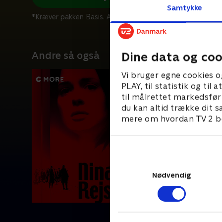
Samtykke
*Kræver pakken Basis. Administrer dit abonnement på Mit
Andre så også
Dine data og coo
Vi bruger egne cookies o
PLAY, til statistik og ti
til målrettet markedsfør
du kan altid trække dit s
mere om hvordan TV 2 be
Nødvendig