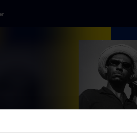
er
e børn konstant
s mere