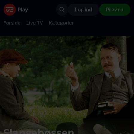
Log ind
Prøv nu
Forside
Live TV
Kategorier
Slangebøssen