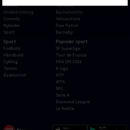
Livsstil
Forræder
Underholdning
Bachelorette
Comedy
Yellowstone
Nyheder
Paw Patrol
Sport
Barnaby
Sport
Populær sport
Fodbold
3F Superliga
Håndbold
Tour de France
Cykling
FIFA VM 2026
Tennis
A Liga
Badminton
ATP
WTA
NFL
Serie A
Diamond League
La Vuelta