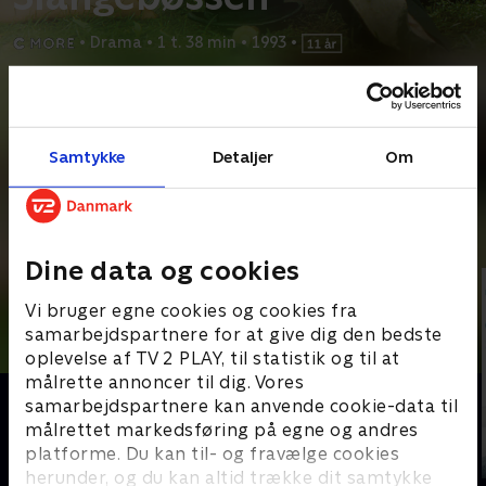
•
Drama
•
1 t. 38 min
•
1993
•
Prøv TV 2 Play*
*Kræver pakken Basis. Administrer dit abonnement på Mit TV 2.
Samtykke
Detaljer
Om
Roland vokser op i 1920'ernes Stockholm. Far Fridtjof er
socialist, og mor Zipa er jøde. Forældrene har en
...
Læs mere
Andre så også
Dine data og cookies
Vi bruger egne cookies og cookies fra
samarbejdspartnere for at give dig den bedste
oplevelse af TV 2 PLAY, til statistik og til at
målrette annoncer til dig. Vores
samarbejdspartnere kan anvende cookie-data til
målrettet markedsføring på egne og andres
platforme. Du kan til- og fravælge cookies
herunder, og du kan altid trække dit samtykke