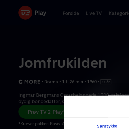
Forside
Live TV
Kategori
Jomfrukilden
•
Drama
•
1 t. 26 min
•
1960
•
Ingmar Bergmans Oscarbelønnede 1300-talsfortæl
dydig bondedatter, som er på vej til kirke, bliver
...
Prøv TV 2 Play*
*Kræver pakken Basis. Administrer dit abonnement på Mit
Samtykke