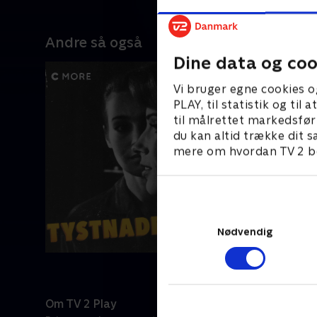
Andre så også
Dine data og coo
Vi bruger egne cookies o
PLAY, til statistik og ti
til målrettet markedsfør
du kan altid trække dit s
mere om hvordan TV 2 be
Nødvendig
Om TV 2 Play
Kanaler