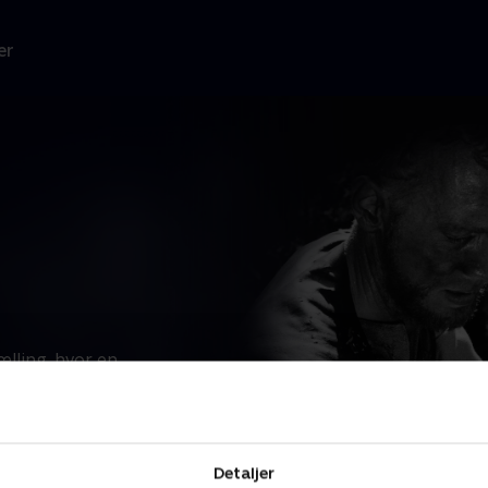
er
ling, hvor en
Læs mere
 TV 2.
Detaljer