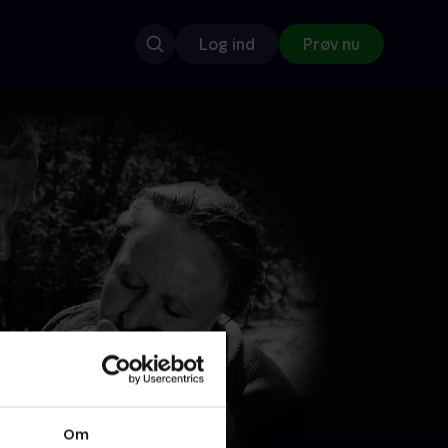
Log ind
Prøv nu
Om