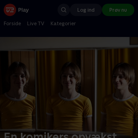
Log ind
Prøv nu
Forside
Live TV
Kategorier
En komikers opvækst