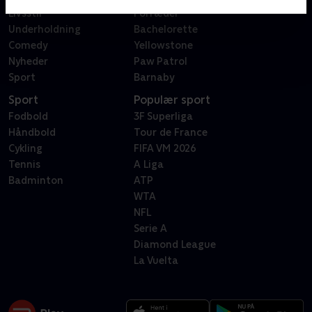
Livsstil
Forræder
Underholdning
Bachelorette
Comedy
Yellowstone
Nyheder
Paw Patrol
Sport
Barnaby
Sport
Populær sport
Fodbold
3F Superliga
Håndbold
Tour de France
Cykling
FIFA VM 2026
Tennis
A Liga
Badminton
ATP
WTA
NFL
Serie A
Diamond League
La Vuelta