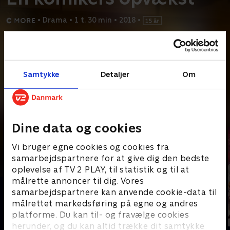
•
Drama
•
1 t. 30 min
•
2018
•
Prøv TV 2 Play*
*Kræver pakken Basis. Administrer dit abonnement på Mit TV 2.
Samtykke
Detaljer
Om
12-årige Juha er klassens klovn i forstaden Sävbyholm, hvor han
gør alt for at passe ind. Som voksen er han en
...
Læs mere
Andre så også
Dine data og cookies
Vi bruger egne cookies og cookies fra
samarbejdspartnere for at give dig den bedste
oplevelse af TV 2 PLAY, til statistik og til at
målrette annoncer til dig. Vores
samarbejdspartnere kan anvende cookie-data til
målrettet markedsføring på egne og andres
platforme. Du kan til- og fravælge cookies
herunder, og du kan altid trække dit samtykke