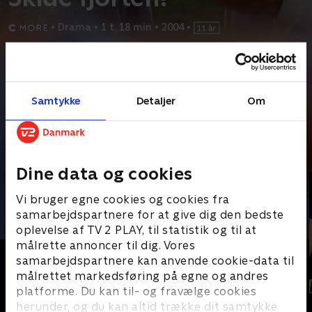
•
Drama
•
1 t. 18 min
•
2004
•
Prøv TV 2 Play*
*Kræver pakken Basis. Administrer dit abonnement på Mit TV 2.
Samtykke
Detaljer
Om
Den 14-årige Emma fra Helsingborg deltager i en fest, der bliver
afholdt af en af hendes storebrors venner. Men
...
Læs mere
Andre så også
Dine data og cookies
Vi bruger egne cookies og cookies fra
samarbejdspartnere for at give dig den bedste
oplevelse af TV 2 PLAY, til statistik og til at
målrette annoncer til dig. Vores
samarbejdspartnere kan anvende cookie-data til
målrettet markedsføring på egne og andres
platforme. Du kan til- og fravælge cookies
herunder, og du kan altid trække dit samtykke