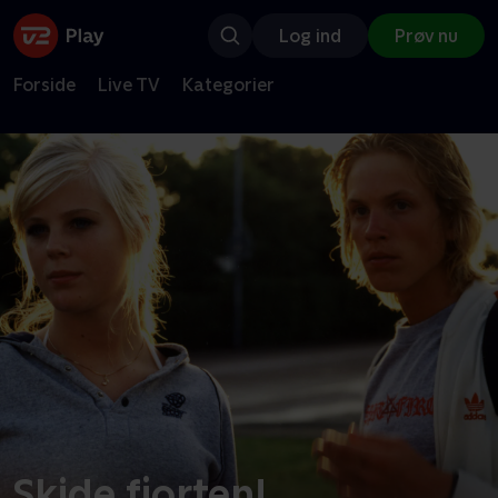
Log ind
Prøv nu
Forside
Live TV
Kategorier
Skide fjorten!