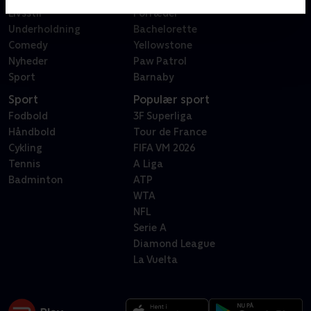
Livsstil
Forræder
Underholdning
Bachelorette
Comedy
Yellowstone
Nyheder
Paw Patrol
Sport
Barnaby
Sport
Populær sport
Fodbold
3F Superliga
Håndbold
Tour de France
Cykling
FIFA VM 2026
Tennis
A Liga
Badminton
ATP
WTA
NFL
Serie A
Diamond League
La Vuelta