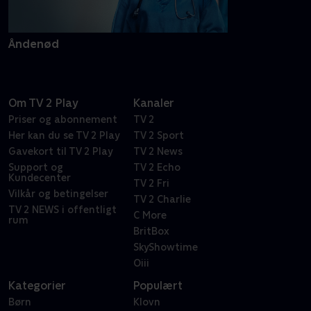
Åndenød
Om TV 2 Play
Kanaler
Priser og abonnement
TV 2
Her kan du se TV 2 Play
TV 2 Sport
Gavekort til TV 2 Play
TV 2 News
Support og
TV 2 Echo
Kundecenter
TV 2 Fri
Vilkår og betingelser
TV 2 Charlie
TV 2 NEWS i offentligt
C More
rum
BritBox
SkyShowtime
Oiii
Kategorier
Populært
Børn
Klovn