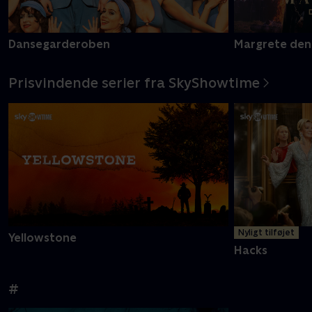
Dansegarderoben
Margrete den
Prisvindende serier fra SkyShowtime
Nyligt tilføjet
Yellowstone
Hacks
#