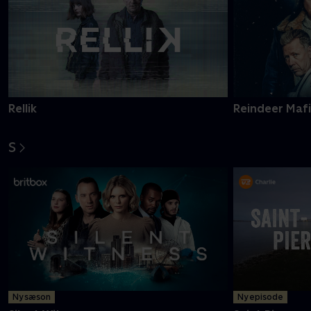
Rellik
Reindeer Maf
S
Ny sæson
Ny episode