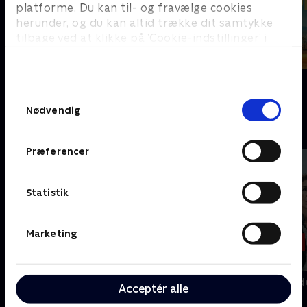
platforme. Du kan til- og fravælge cookies
herunder, og du kan altid trække dit samtykke
tilbage ved at klikke på ’Cookie-indstillinger’ i
bunden af siden. Læs mere om hvordan TV 2
behandler dine oplysninger i
Nyligt tilføjet
Frauds
TV 2s privatlivspolitik
.
Fornyet mistanke
Samtykkevalg
Nødvendig
G
Præferencer
Statistik
Marketing
Golden Boys
Gerningsstede
Acceptér alle