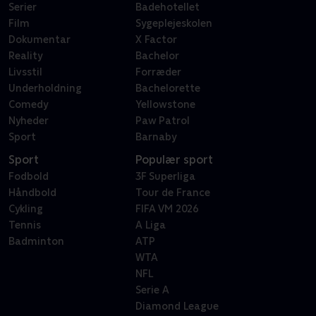
Serier
Badehotellet
Film
Sygeplejeskolen
Dokumentar
X Factor
Reality
Bachelor
Livsstil
Forræder
Underholdning
Bachelorette
Comedy
Yellowstone
Nyheder
Paw Patrol
Sport
Barnaby
Sport
Populær sport
Fodbold
3F Superliga
Håndbold
Tour de France
Cykling
FIFA VM 2026
Tennis
A Liga
Badminton
ATP
WTA
NFL
Serie A
Diamond League