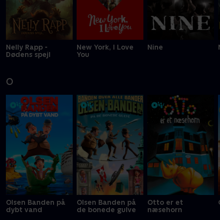
Nelly Rapp -
New York, I Love
Nine
Dødens spejl
You
O
Olsen Banden på
Olsen Banden på
Otto er et
dybt vand
de bonede gulve
næsehorn