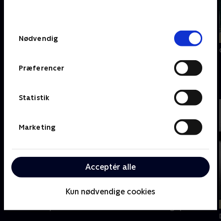
behandler dine oplysninger i
TV 2s privatlivspolitik
.
Samtykkevalg
Nødvendig
Nyligt tilføjet
Sidste chance
Copshop
Crocodile Dundee
Challengers
II
Præferencer
D
Statistik
Marketing
Acceptér alle
Kun nødvendige cookies
Dunderklumpen
De 5 i fedtefadet
De 5 og spionerne