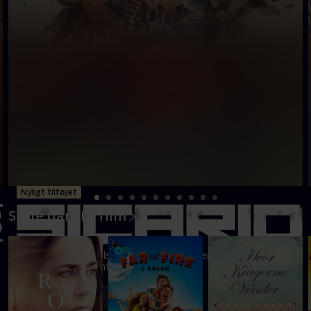
Nyligt tilføjet
Store danske film
En FBI-agent må tilsidesætte sine værdier for at overleve i
prisbelønnet actionfilm
Mere info