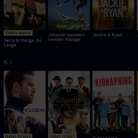
Sidste chance
Jönsson-banden
Jackie & Ryan
vender tilbage
Jerry & Marge Go
Large
K
Nyligt tilføjet
Nyligt tilføjet