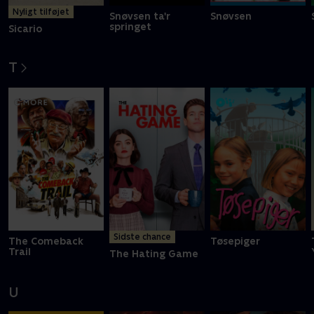
Nyligt tilføjet
Snøvsen ta'r
Snøvsen
springet
Sicario
T
Sidste chance
The Comeback
Tøsepiger
Trail
The Hating Game
U