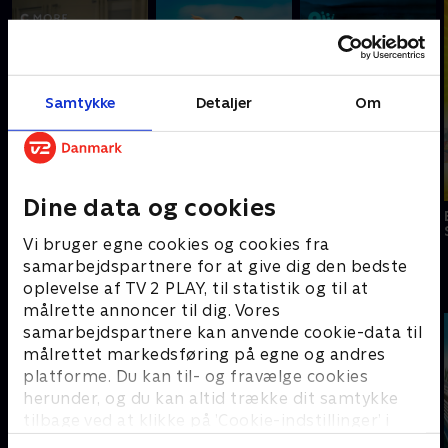
Samtykke
Detaljer
Om
Dine data og cookies
Bad Moms
Børnene fra
Bennys badekar
Sølvgade
Vi bruger egne cookies og cookies fra
samarbejdspartnere for at give dig den bedste
C
oplevelse af TV 2 PLAY, til statistik og til at
målrette annoncer til dig. Vores
samarbejdspartnere kan anvende cookie-data til
målrettet markedsføring på egne og andres
platforme. Du kan til- og fravælge cookies
herunder, og du kan altid trække dit samtykke
tilbage ved at klikke på ’Cookie-indstillinger’ i
bunden af siden. Læs mere om hvordan TV 2