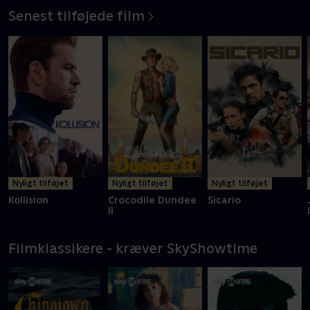
Senest tilføjede film
Nyligt tilføjet
Nyligt tilføjet
Nyligt tilføjet
Kollision
Crocodile Dundee
Sicario
II
Filmklassikere - kræver SkyShowtime