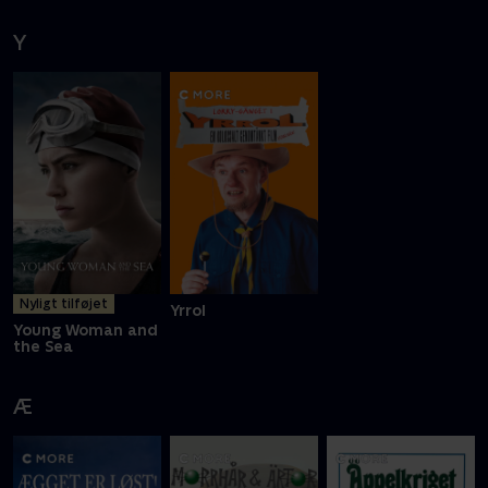
Y
Nyligt tilføjet
Yrrol
Young Woman and
the Sea
Æ