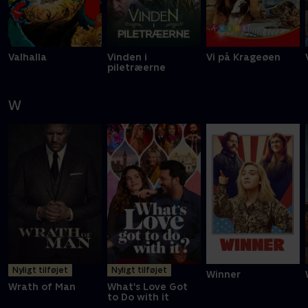
Valhalla
Vinden i
Vi på Krageøen
piletræerne
W
Nyligt tilføjet
Nyligt tilføjet
Winner
Wrath of Man
What's Love Got
to Do with it