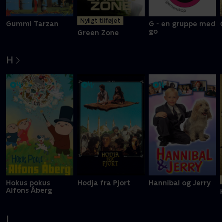
Nyligt tilføjet
Gummi Tarzan
G - en gruppe med
go
Green Zone
H
Hokus pokus
Hodja fra Pjort
Hannibal og Jerry
Alfons Åberg
I