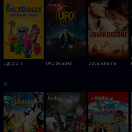
UglyDolls
UFO Sweden
Udvandrerne
V