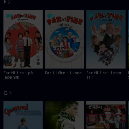
F
Far til fire - på
Far til fire - til søs
Far til fire - i stor
japansk
stil
G