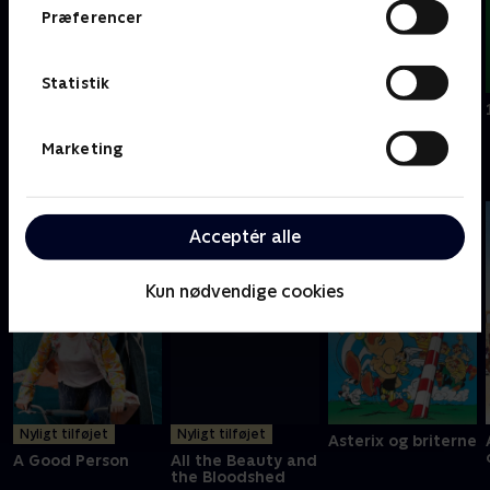
Præferencer
Statistik
7 millionærer
438 dage
30. november
Marketing
A
Acceptér alle
Kun nødvendige cookies
Nyligt tilføjet
Nyligt tilføjet
Asterix og briterne
A Good Person
All the Beauty and
the Bloodshed