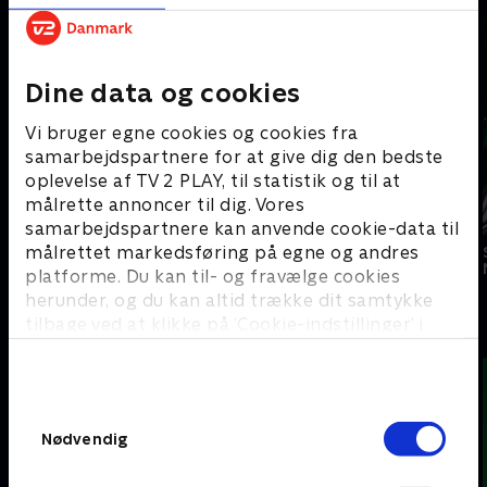
Dine data og cookies
Vi bruger egne cookies og cookies fra
samarbejdspartnere for at give dig den bedste
oplevelse af TV 2 PLAY, til statistik og til at
målrette annoncer til dig. Vores
samarbejdspartnere kan anvende cookie-data til
målrettet markedsføring på egne og andres
Chinatown
Flashdance
Mission: Impossible
platforme. Du kan til- og fravælge cookies
herunder, og du kan altid trække dit samtykke
tilbage ved at klikke på ’Cookie-indstillinger’ i
#
bunden af siden. Læs mere om hvordan TV 2
behandler dine oplysninger i
TV 2s privatlivspolitik
.
Samtykkevalg
Nødvendig