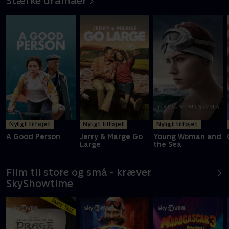
Stærke dramaer
Nyligt tilføjet
Nyligt tilføjet
Nyligt tilføjet
A Good Person
Jerry & Marge Go
Young Woman and
Large
the Sea
Film til store og små - kræver
SkyShowtime