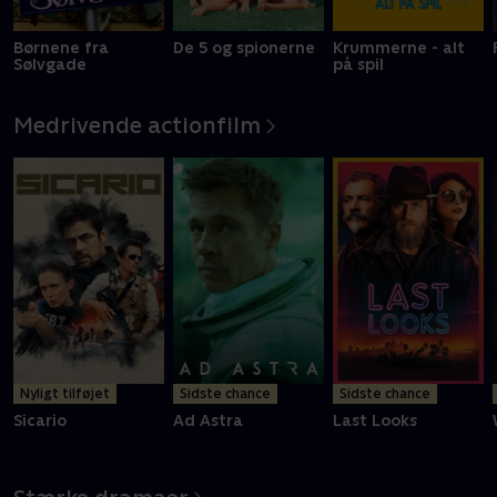
Børnene fra
De 5 og spionerne
Krummerne - alt
Sølvgade
på spil
Medrivende actionfilm
Nyligt tilføjet
Sidste chance
Sidste chance
Sicario
Ad Astra
Last Looks