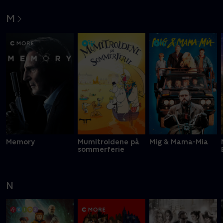
M
Memory
Mumitroldene på
Mig & Mama-Mia
sommerferie
N