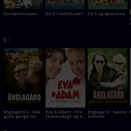
Dunderklumpen
De 5 i fedtefadet
De 5 og spionerne
E
Englegård 3 - Alle
Eva & Adam - fire
Englegård - næste
gode gange tre
fødselsdage og en
sommer
fiasko