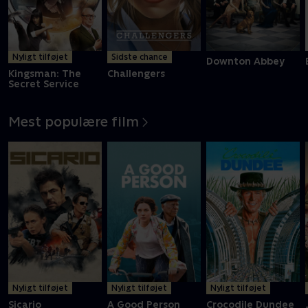
Nyligt tilføjet
Sidste chance
Downton Abbey
Kingsman: The
Challengers
Secret Service
Mest populære film
Nyligt tilføjet
Nyligt tilføjet
Nyligt tilføjet
Sicario
A Good Person
Crocodile Dundee