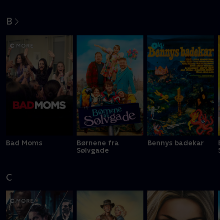
B
Bad Moms
Børnene fra
Bennys badekar
Sølvgade
C