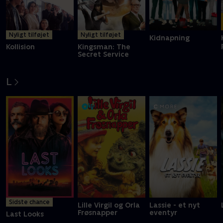
Nyligt tilføjet
Nyligt tilføjet
Kidnapning
Kollision
Kingsman: The
Secret Service
L
Sidste chance
Lille Virgil og Orla
Lassie - et nyt
Frøsnapper
eventyr
Last Looks