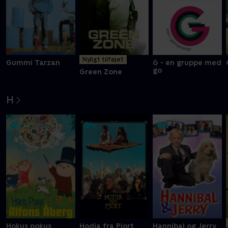
Nyligt tilføjet
Gummi Tarzan
G - en gruppe med
go
Green Zone
H
Hokus pokus
Hodja fra Pjort
Hannibal og Jerry