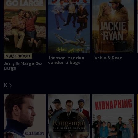
Nyligt tilføjet
Jönsson-banden
Jackie & Ryan
vender tilbage
Jerry & Marge Go
Large
K