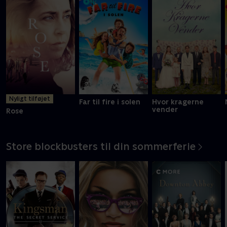
En FBI-agent må tilsidesætte sine værdier for at overleve i
prisbelønnet actionfilm
Mere info
Nyligt tilføjet
Far til fire i solen
Hvor kragerne
vender
Rose
Store blockbusters til din sommerferie