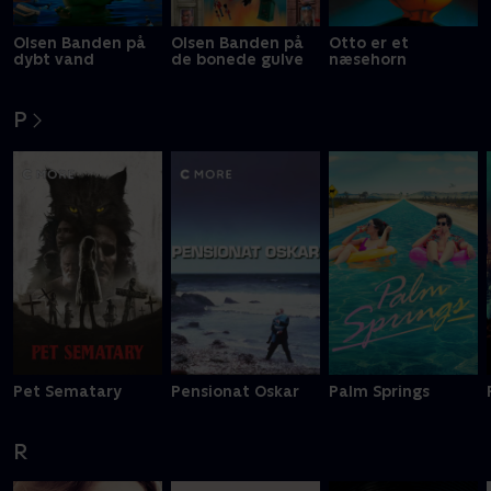
Olsen Banden på
Olsen Banden på
Otto er et
dybt vand
de bonede gulve
næsehorn
P
Pet Sematary
Pensionat Oskar
Palm Springs
R