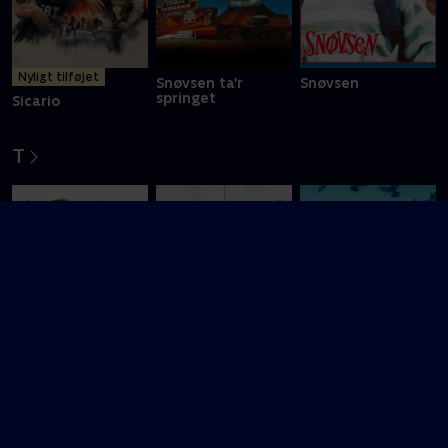
Nyligt tilføjet
Snøvsen ta'r
Snøvsen
springet
Sicario
T
Sidste chance
The Comeback
Tøsepiger
Trail
The Hating Game