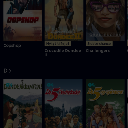
Nyligt tilføjet
Sidste chance
Copshop
Crocodile Dundee
Challengers
II
D