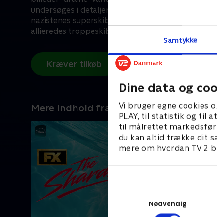
undersøges i detaljer. Fra "USS Arizona" ved Pearl 
nazistenes superskib "Bismarck" på 5000 meters d
allieredes troppeskib "Leopoldville" fra D-dagen, alle afslører de
Samtykke
dybets hemmeligheder.
Kræver tilkøb
Dine data og coo
Vi bruger egne cookies o
Mere indhold fra Disney+
PLAY, til statistik og ti
til målrettet markedsfør
du kan altid trække dit s
mere om hvordan TV 2 be
Nødvendig