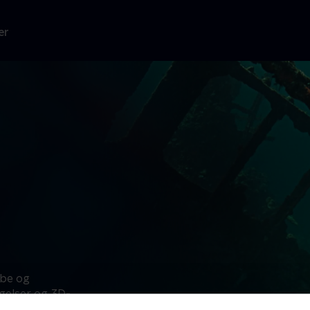
er
ibe og
gelser og 3D-
kipsvragene kan