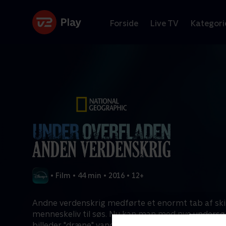
Forside
Live TV
Kategori
•
Film
•
44 min
•
2016
•
12+
Andne verdenskrig medførte et enormt tab af sk
menneskeliv til søs. Nu kan man med nye undersø
billeder "dræne" vandet væk virtuelt, således at s