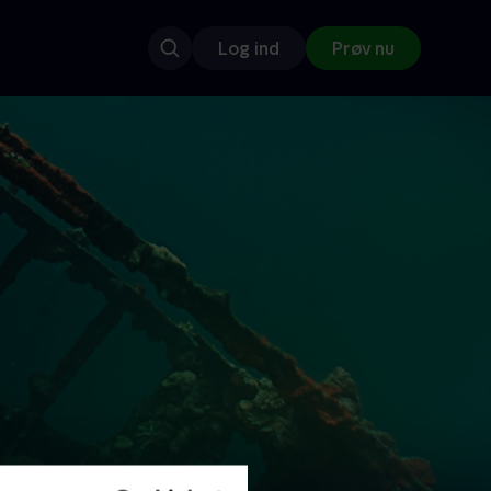
Log ind
Prøv nu