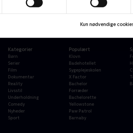
Star Wars: Visions Presents - The Ninth Jedi
L
Serier • 1 sæsoner
2
Kun nødvendige cookie
Kategorier
Populært
S
Børn
Klovn
F
Serier
Badehotellet
H
Film
Sygeplejeskolen
C
Dokumentar
X Factor
T
Reality
Bachelor
B
Livsstil
Forræder
Underholdning
Bachelorette
Comedy
Yellowstone
Nyheder
Paw Patrol
Sport
Barnaby