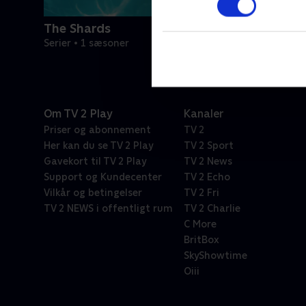
The Shards
Serier • 1 sæsoner
Om TV 2 Play
Kanaler
Priser og abonnement
TV 2
Her kan du se TV 2 Play
TV 2 Sport
Gavekort til TV 2 Play
TV 2 News
Support og Kundecenter
TV 2 Echo
Vilkår og betingelser
TV 2 Fri
TV 2 NEWS i offentligt rum
TV 2 Charlie
C More
BritBox
SkyShowtime
Oiii