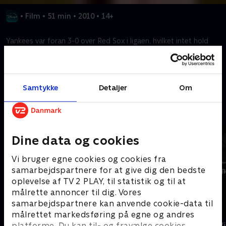
•
Film
•
51 min
•
2010
•
14+
Yankees var foran 3-0 over Red Sox i ligaen, hvilket intet hold
nogensinde havde hentet. Alligevel gjorde Red Sox det umulige.
Kræver tilkøb
Samtykke
Detaljer
Om
Mere indhold fra Disney+
Dine data og cookies
Vi bruger egne cookies og cookies fra
samarbejdspartnere for at give dig den bedste
oplevelse af TV 2 PLAY, til statistik og til at
målrette annoncer til dig. Vores
samarbejdspartnere kan anvende cookie-data til
målrettet markedsføring på egne og andres
The Shards
Star Wars: V
platforme. Du kan til- og fravælge cookies