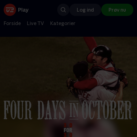
Log ind
Prøv nu
Forside
Live TV
Kategorier