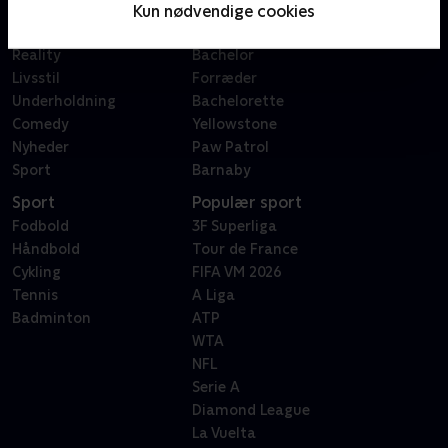
Film
Sygeplejeskolen
Kun nødvendige cookies
Dokumentar
X Factor
Reality
Bachelor
Livsstil
Forræder
Underholdning
Bachelorette
Comedy
Yellowstone
Nyheder
Paw Patrol
Sport
Barnaby
Sport
Populær sport
Fodbold
3F Superliga
Håndbold
Tour de France
Cykling
FIFA VM 2026
Tennis
A Liga
Badminton
ATP
WTA
NFL
Serie A
Diamond League
La Vuelta