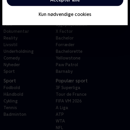
Kategorier
Populært
Børn
Klovn
Kun nødvendige cookies
Serier
Badehotellet
Film
Sygeplejeskolen
Dokumentar
X Factor
Reality
Bachelor
Livsstil
Forræder
Underholdning
Bachelorette
Comedy
Yellowstone
Nyheder
Paw Patrol
Sport
Barnaby
Sport
Populær sport
Fodbold
3F Superliga
Håndbold
Tour de France
Cykling
FIFA VM 2026
Tennis
A Liga
Badminton
ATP
WTA
NFL