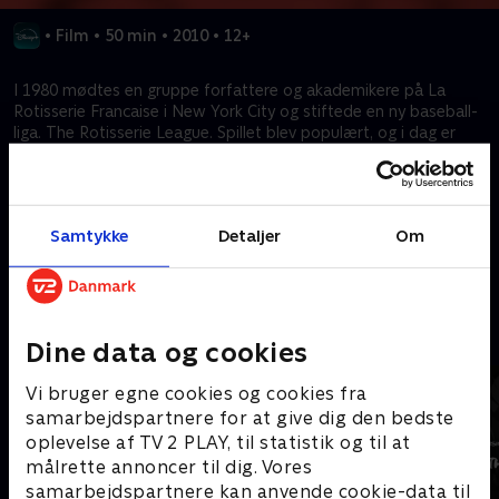
•
Film
•
50 min
•
2010
•
12+
I 1980 mødtes en gruppe forfattere og akademikere på La
Rotisserie Francaise i New York City og stiftede en ny baseball-
liga. The Rotisserie League. Spillet blev populært, og i dag er
fantasy en millionindustri med over 30 millioner deltagere. Se
spillets ophav og stiftere, der aldrig forudså, hvordan deres
skabning ville vokse sig større end dem.
Samtykke
Detaljer
Om
Kræver tilkøb
Mere indhold fra Disney+
Dine data og cookies
Vi bruger egne cookies og cookies fra
samarbejdspartnere for at give dig den bedste
oplevelse af TV 2 PLAY, til statistik og til at
målrette annoncer til dig. Vores
samarbejdspartnere kan anvende cookie-data til