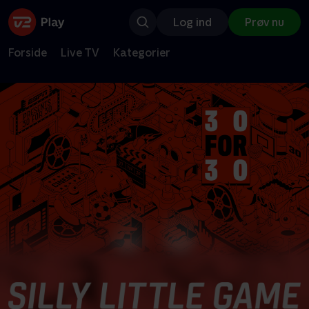
Log ind
Prøv nu
Forside
Live TV
Kategorier