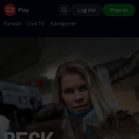
Log ind
Prøv nu
Forside
Live TV
Kategorier