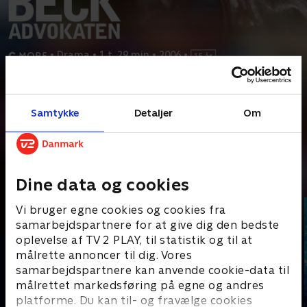
•
Drama
•
1 t. 29 min
•
2006
•
Prøv TV 2 Play*
Samtykke
Detaljer
Om
*Kræver pakken Basis. Administrer dit abonnement på Mit TV 2.
En stjerneadvokat findes brutalt myrdet i sin lejlighed, og
politikommissær Beck og hans team sættes til at
...
Læs mere
Andre så også
Dine data og cookies
Vi bruger egne cookies og cookies fra
samarbejdspartnere for at give dig den bedste
oplevelse af TV 2 PLAY, til statistik og til at
målrette annoncer til dig. Vores
samarbejdspartnere kan anvende cookie-data til
målrettet markedsføring på egne og andres
platforme. Du kan til- og fravælge cookies