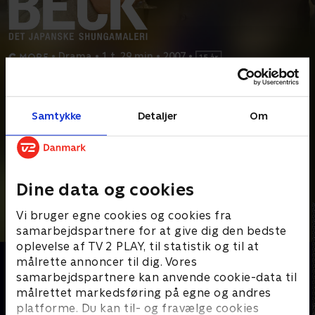
•
Drama
•
1 t. 29 min
•
2007
•
Prøv TV 2 Play*
Samtykke
Detaljer
Om
*Kræver pakken Basis. Administrer dit abonnement på Mit TV 2.
En kvinde findes myrdet på et hotel. Liget er anbragt på en
seng, hvilket giver associationer til et kendt
...
Læs mere
Andre så også
Dine data og cookies
Vi bruger egne cookies og cookies fra
samarbejdspartnere for at give dig den bedste
oplevelse af TV 2 PLAY, til statistik og til at
målrette annoncer til dig. Vores
samarbejdspartnere kan anvende cookie-data til
målrettet markedsføring på egne og andres
platforme. Du kan til- og fravælge cookies