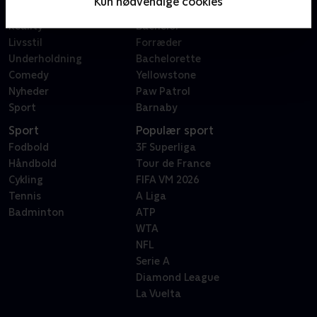
Kun nødvendige cookies
Dokumentar
X Factor
Reality
Bachelor
Livsstil
Forræder
Underholdning
Bachelorette
Comedy
Yellowstone
Nyheder
Paw Patrol
Sport
Barnaby
Sport
Populær sport
Fodbold
3F Superliga
Håndbold
Tour de France
Cykling
FIFA VM 2026
Tennis
A Liga
Badminton
ATP
WTA
NFL
Serie A
Diamond League
La Vuelta