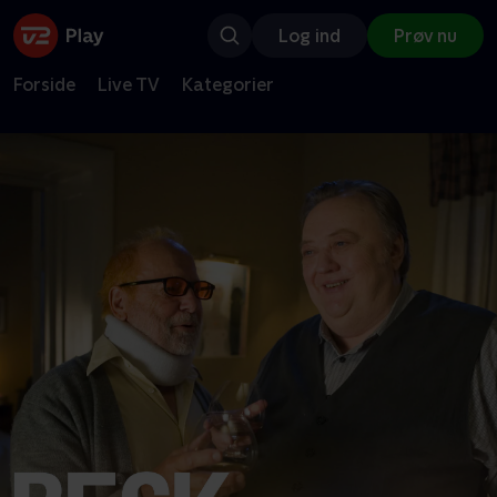
Log ind
Prøv nu
Forside
Live TV
Kategorier