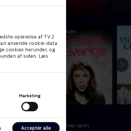
edste oplevelse af TV 2
e kan anvende cookie-data
ge cookies herunder, og
 bunden af siden. Læs
Marketing
port
Populær sport
s
Acceptér alle