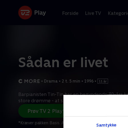
Forside
Live TV
Kategori
Sådan er livet
•
Drama
•
2 t. 5 min
•
1996
•
Barpianisten Tin-Tin har en begyndende 30-års kr
store drømme - at spille klaver i pianobaren på
...
Prøv TV 2 Play*
*Kræver pakken Basis. Administrer dit abonnement på Mit
Samtykke