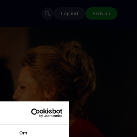
Log ind
Prøv nu
Om