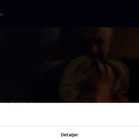
er
ise. Hendes to
Læs mere
 TV 2.
Detaljer