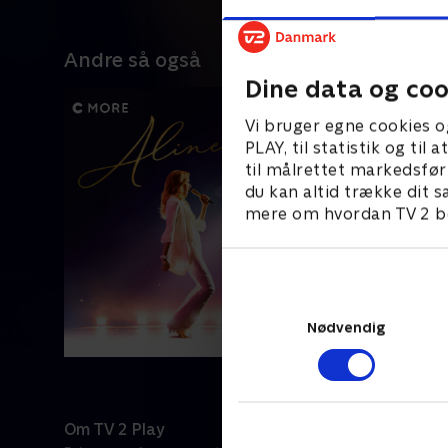
Andre så også
Dine data og coo
Vi bruger egne cookies o
PLAY, til statistik og ti
til målrettet markedsfør
du kan altid trække dit s
mere om hvordan TV 2 be
Nødvendig
Om TV 2 Play
Kanaler