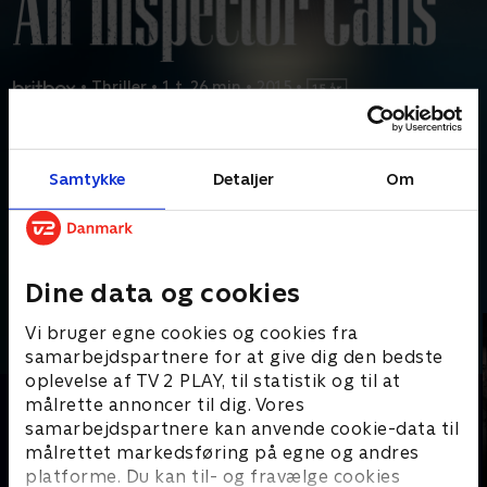
•
Thriller
•
1 t. 26 min
•
2015
•
Prøv TV 2 Play*
Samtykke
Detaljer
Om
*Kræver pakken Favorit. Administrer dit abonnement på Mit TV 2.
I 1912 bliver inspektør Goole tilkaldt for at undersøge den
velhavende familie Birling efter en ung kvindes
...
Læs mere
Andre så også
Dine data og cookies
Vi bruger egne cookies og cookies fra
samarbejdspartnere for at give dig den bedste
oplevelse af TV 2 PLAY, til statistik og til at
målrette annoncer til dig. Vores
samarbejdspartnere kan anvende cookie-data til
målrettet markedsføring på egne og andres
platforme. Du kan til- og fravælge cookies