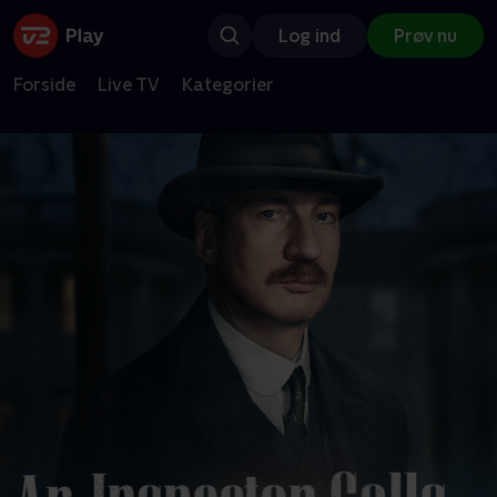
Log ind
Prøv nu
Forside
Live TV
Kategorier