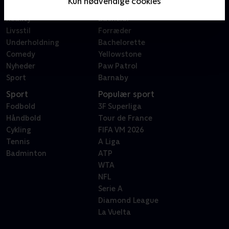
Kun nødvendige cookies
Dokumentar
X Factor
Reality
Bachelor
Livsstil
Forræder
Underholdning
Bachelorette
Comedy
Yellowstone
Nyheder
Paw Patrol
Sport
Barnaby
Sport
Populær sport
Fodbold
3F Superliga
Håndbold
Tour de France
Cykling
FIFA VM 2026
Tennis
A Liga
Badminton
ATP
WTA
NFL
Serie A
Diamond League
La Vuelta