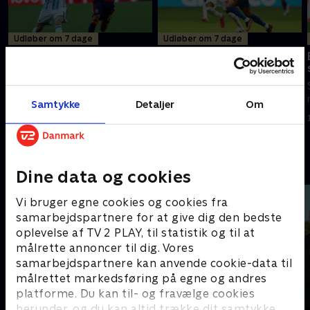
Udløber om 7 dage
Udløber om 7 dage
Spanien-Argentina, finale
Frankrig-England,
bronzefinale
Se eller gense VM-finalen
Se eller gense VM-
mellem Spanien og Argentina.
bronzekampen mellem Frankrig
Samtykke
Detaljer
Om
19. juli 2026 • 238 min
og England.
18. juli 2026 • 112 min
Andre så også
Dine data og cookies
Vi bruger egne cookies og cookies fra
samarbejdspartnere for at give dig den bedste
oplevelse af TV 2 PLAY, til statistik og til at
målrette annoncer til dig. Vores
samarbejdspartnere kan anvende cookie-data til
målrettet markedsføring på egne og andres
platforme. Du kan til- og fravælge cookies
herunder, og du kan altid trække dit samtykke