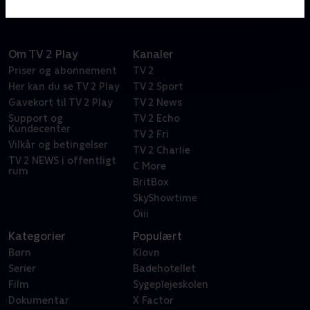
Om TV 2 Play
Kanaler
Priser og abonnement
TV 2
Her kan du se TV 2 Play
TV 2 Sport
Gavekort til TV 2 Play
TV 2 News
Support og
TV 2 Echo
Kundecenter
TV 2 Fri
Vilkår og betingelser
TV 2 Charlie
TV 2 NEWS i offentligt
C More
rum
BritBox
SkyShowtime
Oiii
Kategorier
Populært
Børn
Klovn
Serier
Badehotellet
Film
Sygeplejeskolen
Dokumentar
X Factor