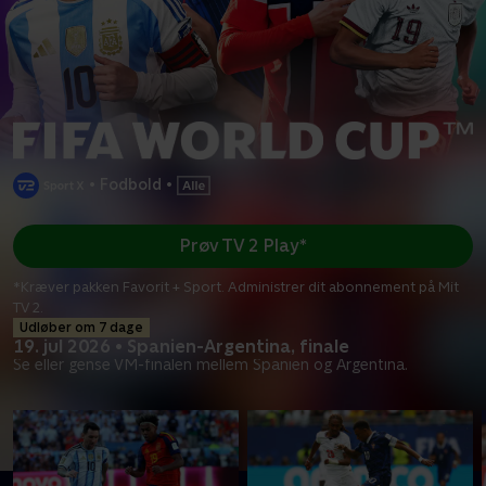
•
Fodbold
•
Prøv TV 2 Play*
*Kræver pakken Favorit + Sport. Administrer dit abonnement på Mit
TV 2.
Udløber om 7 dage
19. jul 2026 • Spanien-Argentina, finale
Se eller gense VM-finalen mellem Spanien og Argentina.