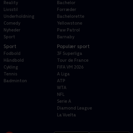
Reality
Bachelor
Livsstil
Forræder
Underholdning
Bachelorette
Comedy
Yellowstone
Nyheder
Paw Patrol
Sport
Barnaby
Sport
Populær sport
Fodbold
3F Superliga
Håndbold
Tour de France
Cykling
FIFA VM 2026
Tennis
A Liga
Badminton
ATP
WTA
NFL
Serie A
Diamond League
La Vuelta