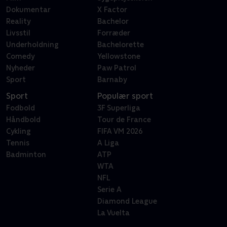
Dokumentar
X Factor
Reality
Bachelor
Livsstil
Forræder
Underholdning
Bachelorette
Comedy
Yellowstone
Nyheder
Paw Patrol
Sport
Barnaby
Sport
Populær sport
Fodbold
3F Superliga
Håndbold
Tour de France
Cykling
FIFA VM 2026
Tennis
A Liga
Badminton
ATP
WTA
NFL
Serie A
Diamond League
La Vuelta