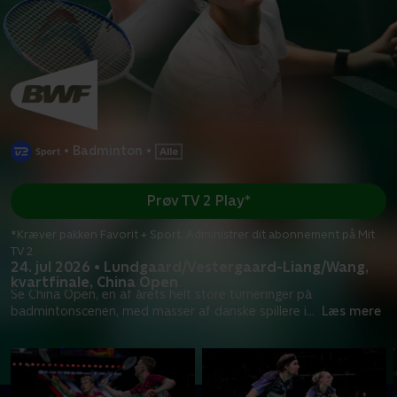
•
Badminton
•
Prøv TV 2 Play*
*Kræver pakken Favorit + Sport. Administrer dit abonnement på Mit
TV 2.
24. jul 2026 • Lundgaard/Vestergaard-Liang/Wang,
kvartfinale, China Open
Se China Open, en af årets helt store turneringer på
badmintonscenen, med masser af danske spillere i
...
Læs mere