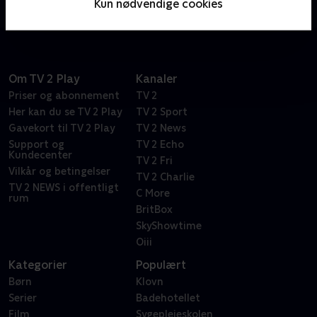
Kun nødvendige cookies
Sport og TV 2 Play.
Om TV 2 Play
Kanaler
Priser og abonnement
TV 2
Her kan du se TV 2 Play
TV 2 Sport
Gavekort til TV 2 Play
TV 2 News
Support og
TV 2 Echo
Kundecenter
TV 2 Fri
Vilkår og betingelser
TV 2 Charlie
TV 2 NEWS i offentligt
C More
rum
BritBox
SkyShowtime
Oiii
Kategorier
Populært
Børn
Klovn
Serier
Badehotellet
Film
Sygeplejeskolen