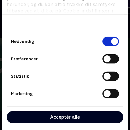
herunder, og du kan altid trække dit samtykke
tilbage ved at klikke på ’Cookie-indstillinger’ i
VM i badminton
Badminton -
bunden af siden. Læs mere om hvordan TV 2
Badminton
Badminton
behandler dine oplysninger i
TV 2s privatlivspolitik
.
Samtykkevalg
Nødvendig
Præferencer
Statistik
Marketing
Acceptér alle
Om Badminton
Her kan du se eller gense udvalgte kampe fra TV 2