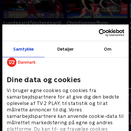
Lundgaard/Vestergaard-
Christiansen/Bøje-
Liang/Wang, kvartfinale,
Gicquel/Delrue,
China Open
kvartfinale, China Open
Se China Open, en af årets helt
Se China Open, en af årets helt
store turneringer på
store turneringer på
Samtykke
Detaljer
Om
badmintonscenen, med masser
badmintonscenen, med masser
af danske spillere i aktion.
af danske spillere i aktion.
24. juli 2026 • 42 min
24. juli 2026 • 61 min
Dine data og cookies
Andre så også
Vi bruger egne cookies og cookies fra
samarbejdspartnere for at give dig den bedste
oplevelse af TV 2 PLAY, til statistik og til at
målrette annoncer til dig. Vores
samarbejdspartnere kan anvende cookie-data til
målrettet markedsføring på egne og andres
platforme. Du kan til- og fravælge cookies