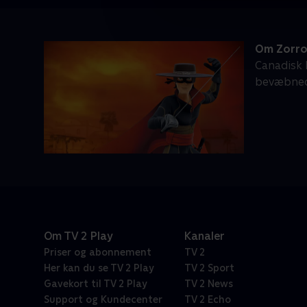
Om Zorro
Canadisk
bevæbnede
Om TV 2 Play
Kanaler
Priser og abonnement
TV 2
Her kan du se TV 2 Play
TV 2 Sport
Gavekort til TV 2 Play
TV 2 News
Support og Kundecenter
TV 2 Echo