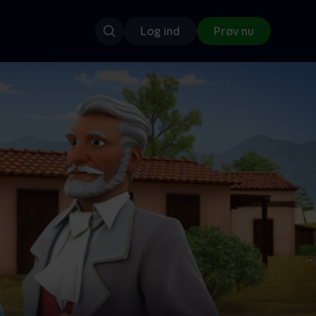
Log ind
Prøv nu