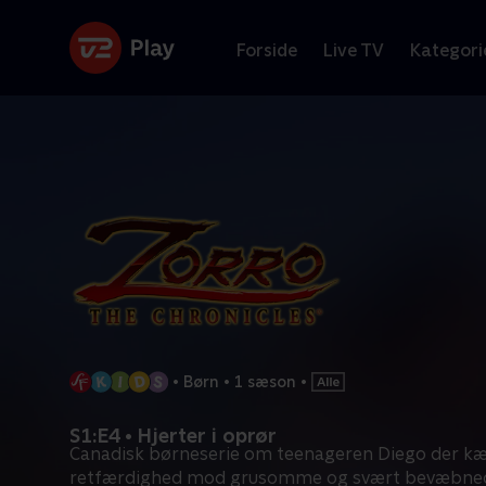
Forside
Live TV
Kategori
•
Børn
•
1 sæson
•
S1:E4 • Hjerter i oprør
Canadisk børneserie om teenageren Diego der k
retfærdighed mod grusomme og svært bevæbne