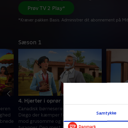
Prøv TV 2 Play*
*Kræver pakken Basis. Administrer dit abonnement på Mit
Sæson 1
4. Hjerter i oprør
5. Meste
geren
Canadisk børneserie om teenageren
Canadisk
Samtykke
ighed
Diego der kæmper for retfærdighed
Diego de
æbnede
mod grusomme og svært bevæbnede
mod grus
tyranner. Den mest berømte
tyranner