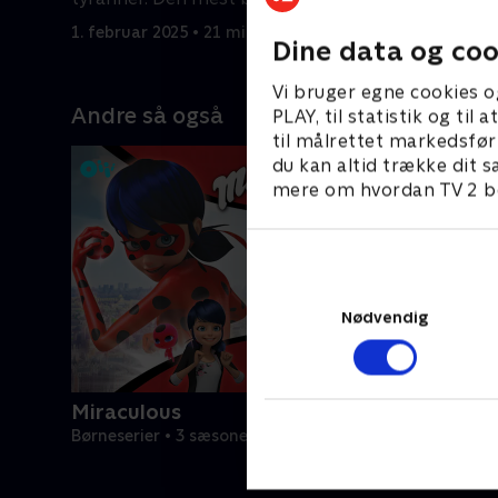
maskerede helt er født.
maskerede
1. februar 2025 • 21 min
1. februar
Dine data og coo
Vi bruger egne cookies o
Andre så også
PLAY, til statistik og ti
til målrettet markedsfør
du kan altid trække dit s
mere om hvordan TV 2 be
Nødvendig
Miraculous
Børneserier • 3 sæsoner