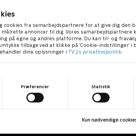
 helt er født.
maskerede helt er født.
 2025 • 21 min
1. februar 2025 • 21 min
kies
g cookies fra samarbejdspartnere for at give dig den b
l at målrette annoncer til dig. Vores samarbejdspartner
ing på egne og andres platforme. Du kan til- og fravæl
amtykke tilbage ved at klikke på ’Cookie-indstillinger’ i
handler dine oplysninger i
TV 2s privatlivspolitik
.
Samtykkevalg
Præferencer
Statistik
Brandmand Sam
S
Børneserier • 1 sæsoner
B
Kun nødvendige cookie