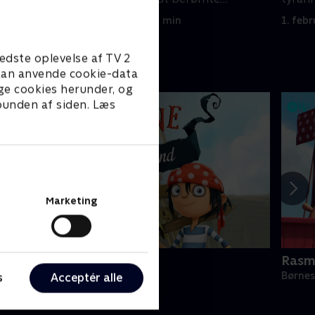
maskerede helt er født.
masker
1. februar 2025 • 21 min
1. feb
edste oplevelse af TV 2
e kan anvende cookie-data
ge cookies herunder, og
 bunden af siden. Læs
Marketing
ørøverne flytter ind
Rasm
ørneserier • 1 sæsoner
Børnes
s
Acceptér alle