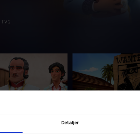
 TV 2.
ren
6. Kanonerne fra Monte
 børneserie om teenageren
Canadisk børneserie om te
Detaljer
r kæmper for retfærdighed
Diego der kæmper for retf
omme og svært bevæbnede
mod grusomme og svært 
. Den mest berømte
tyranner. Den mest berømt