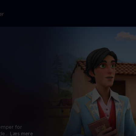
er
æmper for
de
...
Læs mere