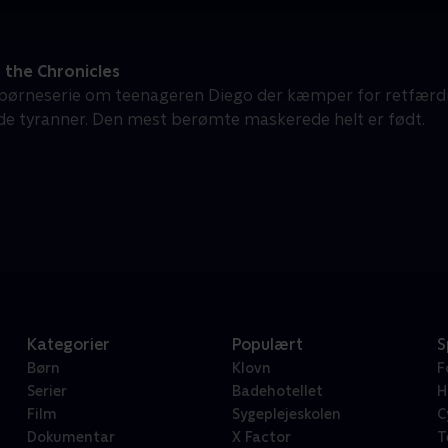
 the Chronicles
 børneserie om teenageren Diego der kæmper for retfæ
 tyranner. Den mest berømte maskerede helt er født.
Kategorier
Populært
S
Børn
Klovn
F
Serier
Badehotellet
H
Film
Sygeplejeskolen
C
Dokumentar
X Factor
T