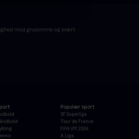
rdighed mod grusomme og svært
port
Populær sport
odbold
3F Superliga
åndbold
Tour de France
ykling
FIFA VM 2026
ennis
A Liga